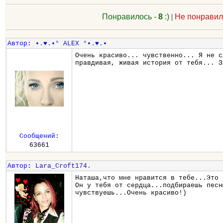
Понравилось -
8
:)
|
Не понравил
Автор
:
•.♥.•° ALEX °•.♥.•
Очень красиво... чувственно... Я не с
правдивая, живая история от тебя... З
Сообщений
:
63661
Автор
:
Lara_Croft174.
Наташа,что мне нравится в тебе...Это 
Он у тебя от сердца...подбираешь песн
чувствуешь...Очень красиво!)