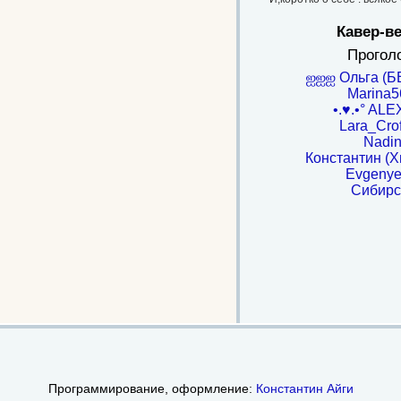
Кавер-в
Прогол
ஐஐஐ Ольга (
Marina
•.♥.•° ALEX
Lara_Crof
Nadi
Константин (Х
Evgenye
Сибирс
Программирование, оформление:
Константин Айги