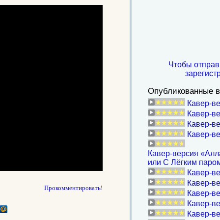
Чтобы отправ
зарегист
Опубликованные в
Кавер-в
Кавер-ве
Кавер-ве
Кавер-ве
Кавер-версия «Алла
или С Лёгким паром
Кавер-в
Кавер-ве
Прокомментировать
!
Кавер-ве
Кавер-ве
Кавер-ве