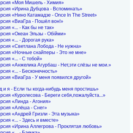
ерсия «Моя Мишель - Химия»
рсия «Ирина Дубцова - Вспоминать»
рсия «Нино Катамадзе - Once In The Street»
рсия «ВиаГра - Пошёл вон!»
сия «... - Как бы не так»
рсия «Океан Эльзы - Обiйми»
рсия «... - Дорогая рука»
рсия «Светлана Лобода - Не нужна»
рсия «Ночные снайперы - Это не мне»
сия «... - С тобой»
рсия «Анжелика Агурбаш - Нет,эти слёзы не мои.»
рсия «... - Бесконечность»
рсия «ВиаГра - У меня появился другой»
 и я - Если ты когда-нибудь меня простишь»
рсия «Куролесова - Береги себя,пожалуйста...»
рсия «Линда - Агония»
рсия «Алёша - Снег»
рсия «Андрей Гризли - Эта музыка»
рсия «... - Здесь и вместе»
рсия «Ирина Аллегрова - Проклятая любовь»
рсия «... - Баечка»