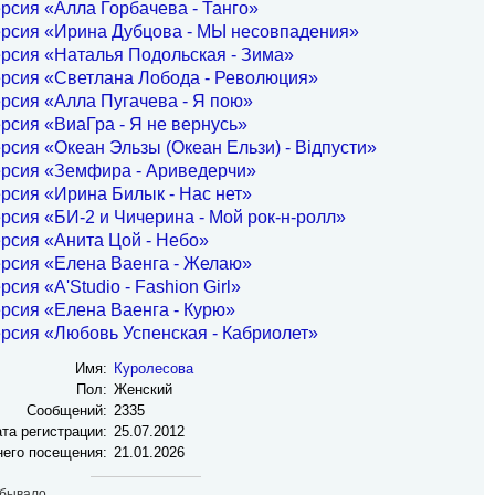
рсия «Алла Горбачева - Танго»
ерсия «Ирина Дубцова - МЫ несовпадения»
рсия «Наталья Подольская - Зима»
ерсия «Светлана Лобода - Революция»
рсия «Алла Пугачева - Я пою»
рсия «ВиаГра - Я не вернусь»
рсия «Океан Эльзы (Океан Ельзи) - Відпусти»
ерсия «Земфира - Ариведерчи»
рсия «Ирина Билык - Нас нет»
рсия «БИ-2 и Чичерина - Мой рок-н-ролл»
рсия «Анита Цой - Небо»
ерсия «Елена Ваенга - Желаю»
рсия «A'Studio - Fashion Girl»
рсия «Елена Ваенга - Курю»
рсия «Любовь Успенская - Кабриолет»
Имя:
Куролесова
Пол:
Женский
Сообщений:
2335
та регистрации:
25.07.2012
него посещения:
21.01.2026
бывало...