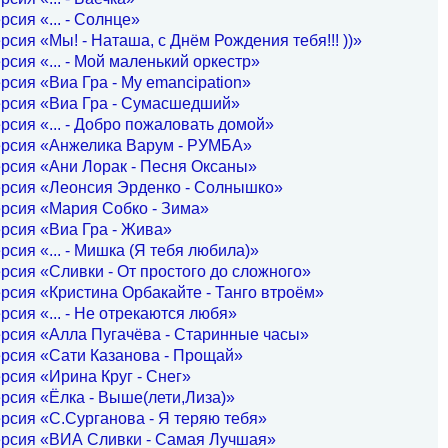
рсия «... - Солнце»
рсия «Мы! - Наташа, с Днём Рождения тебя!!! ))»
рсия «... - Мой маленький оркестр»
рсия «Виа Гра - My emancipation»
ерсия «Виа Гра - Сумасшедший»
рсия «... - Добро пожаловать домой»
ерсия «Анжелика Варум - РУМБА»
рсия «Ани Лорак - Песня Оксаны»
ерсия «Леонсия Эрденко - Солнышко»
рсия «Мария Собко - Зима»
рсия «Виа Гра - Жива»
рсия «... - Мишка (Я тебя любила)»
рсия «Сливки - От простого до сложного»
рсия «Кристина Орбакайте - Танго втроём»
рсия «... - Не отрекаются любя»
рсия «Алла Пугачёва - Старинные часы»
рсия «Сати Казанова - Прощай»
рсия «Ирина Круг - Снег»
рсия «Ёлка - Выше(лети,Лиза)»
рсия «С.Сурганова - Я теряю тебя»
ерсия «ВИА Сливки - Самая Лучшая»