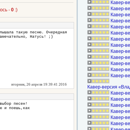
Кавер-в
Кавер-ве
ось -
0
:)
Кавер-ве
Кавер-ве
Кавер-вер
лышала такую песню. Очередная
Кавер-ве
амечательно, Натусь! ;)
Кавер-ве
Кавер-ве
Кавер-ве
Кавер-вер
Кавер-ве
Кавер-ве
Кавер-ве
вторник, 26 апреля 19:39:41 2016
Кавер-версия «Влад
Кавер-ве
Кавер-ве
выбор песен!
Кавер-ве
ю и поешь,как
Кавер-ве
Кавер-ве
Кавер-ве
Кавер-ве