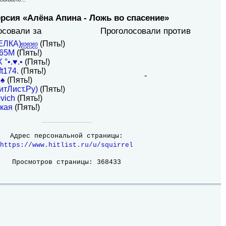
ерсия «Алёна Апина - Ложь во спасение»
осовали за
Проголосовали против
БЕЛКА)ஐஐஐ
(Пять!)
565M
(Пять!)
 °•.♥.•
(Пять!)
t174.
(Пять!)
-
n♠
(Пять!)
итЛист.Ру)
(Пять!)
vich
(Пять!)
кая
(Пять!)
Адрес персональной страницы:
https://www.hitlist.ru/u/squirrel
Просмотров страницы: 368433