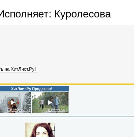
 Исполняет: Куролесова
ХитЛист.Ру Продакшн!