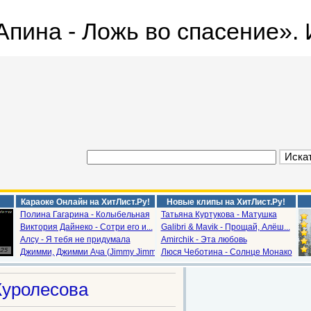
пина - Ложь во спасение».
Караоке Онлайн на ХитЛист.Ру!
Новые клипы на ХитЛист.Ру!
Полина Гагарина - Колыбельная
Татьяна Куртукова - Матушка
Виктория Дайнеко - Сотри его и...
Galibri & Mavik - Прощай, Алёш...
Алсу - Я тебя не придумала
Amirchik - Эта любовь
Джимми, Джимми Ача (Jimmy Jimm...
Люся Чеботина - Солнце Монако
Куролесова