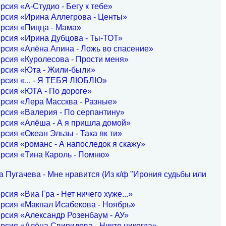
рсия «А-Студио - Бегу к тебе»
рсия «Ирина Аллегрова - Центы»
ерсия «Пицца - Мама»
рсия «Ирина Дубцова - Ты-ТОТ»
рсия «Алёна Апина - Ложь во спасение»
рсия «Куролесова - Прости меня»
ерсия «Юта - Жили-были»
ерсия «... - Я ТЕБЯ ЛЮБЛЮ»
рсия «ЮТА - По дороге»
рсия «Лера Массква - Разные»
рсия «Валерия - По серпантину»
рсия «Алёша - А я пришла домой»
рсия «Океан Эльзы - Така як ти»
рсия «романс - А напоследок я скажу»
рсия «Тина Кароль - Помню»
 Пугачева - Мне нравится (Из к/ф "Ирония судьбы или
рсия «Виа Гра - Нет ничего хуже...»
рсия «Макпал Исабекова - Ноябрь»
рсия «Александр Розенбаум - АУ»
рсия «Алёна Свиридова - Никто,никогда»