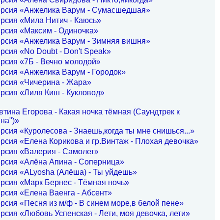
ерсия «Анжелика Варум - Сумасшедшая»
рсия «Мила Нитич - Каюсь»
рсия «Максим - Одиночка»
ерсия «Анжелика Варум - Зимняя вишня»
рсия «No Doubt - Don't Speak»
рсия «7Б - Вечно молодой»
рсия «Анжелика Варум - Городок»
ерсия «Чичерина - Жара»
рсия «Лиля Киш - Кукловод»
тина Егорова - Какая ночка тёмная (Саундтрек к
на")»
рсия «Куролесова - Знаешь,когда ты мне снишься...»
рсия «Елена Корикова и гр.Винтаж - Плохая девочка»
рсия «Валерия - Самолет»
ерсия «Алёна Апина - Соперница»
рсия «ALyosha (Алёша) - Ты уйдешь»
рсия «Марк Бернес - Тёмная ночь»
рсия «Елена Ваенга - Абсент»
рсия «Песня из м/ф - В синем море,в белой пене»
рсия «Любовь Успенская - Лети, моя девочка, лети»