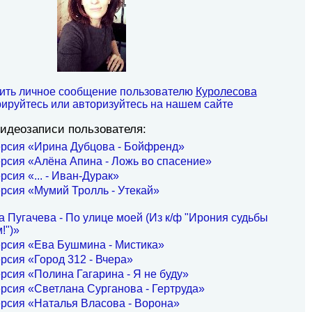
ить личное сообщение пользователю
Куролесова
рируйтесь или авторизуйтесь на нашем сайте
идеозаписи пользователя:
ерсия «Ирина Дубцова - Бойфренд»
рсия «Алёна Апина - Ложь во спасение»
рсия «... - Иван-Дурак»
рсия «Мумий Тролль - Утекай»
 Пугачева - По улице моей (Из к/ф "Ирония судьбы
!")»
ерсия «Ева Бушмина - Мистика»
рсия «Город 312 - Вчера»
рсия «Полина Гагарина - Я не буду»
рсия «Светлана Сурганова - Гертруда»
рсия «Наталья Власова - Ворона»