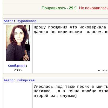
Понравилось -
29
:)
|
Не понравилось
Автор
:
Куролесова
Прошу прощения что исковеркала
далеко не лирическим голосом,п
Сообщений
:
понеде
2335
Автор
:
Сибирская
Унеслась под твою песню в мечт
Наташка...а в конце вообще отп
второй раз слушаю)