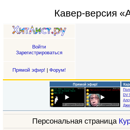
Кавер-версия «А
Войти
Зарегистрироваться
Прямой эфир!
|
Форум!
Прямой эфир!
Кар
Пол
DV S
Алс
Джи
Персональная страница
Ку