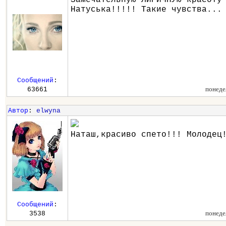
Натуська!!!!! Такие чувства...
Сообщений
:
понеде
63661
Автор
:
elwyna
Наташ,красиво спето!!! Молодец
Сообщений
:
понеде
3538