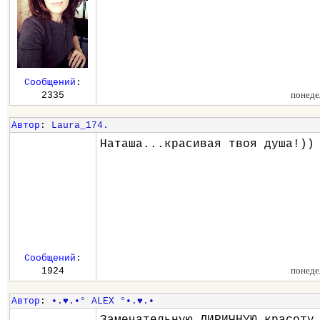
Сообщений
:
понеде
2335
Автор
:
Laura_174.
Наташа...красивая твоя душа!))
Сообщений
:
понеде
1924
Автор
:
•.♥.•° ALEX °•.♥.•
Замечательную ЛИРИЧНУЮ красоту