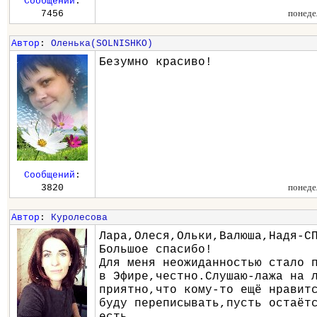
Сообщений
:
понеде
7456
Автор
:
Оленька(SOLNISHKO)
Безумно красиво!
Сообщений
:
понеде
3820
Автор
:
Куролесова
Лара,Олеся,Ольки,Валюша,Надя-С
Большое спасибо!
Для меня неожиданностью стало 
в Эфире,честно.Слушаю-лажа на 
приятно,что кому-то ещё нравит
буду переписывать,пусть остаёт
есть...