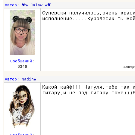
Автор
:
💝♚ Jalaw ♚💝
Суперски получилось,очень крас
исполнение.....Куролесик ты мо
Сообщений
:
понеде
6346
Автор
:
Nadin♠
Какой кайф!!! Натуля,тебе так 
гитару,и не под гитару тоже)))