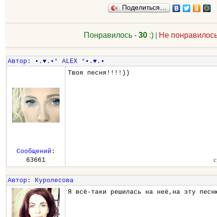
Поделиться…
Понравилось -
30
:)
|
Не понравилось
Автор
:
•.♥.•° ALEX °•.♥.•
Твоя песня!!!!))
Сообщений
:
с
63661
Автор
:
Куролесова
Я всё-таки решилась на неё,на эту песн