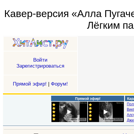
Кавер-версия «Алла Пугаче
Лёгким па
Войти
Зарегистрироваться
Прямой эфир!
|
Форум!
Прямой эфир!
Кар
Пол
Викт
Алс
Джи