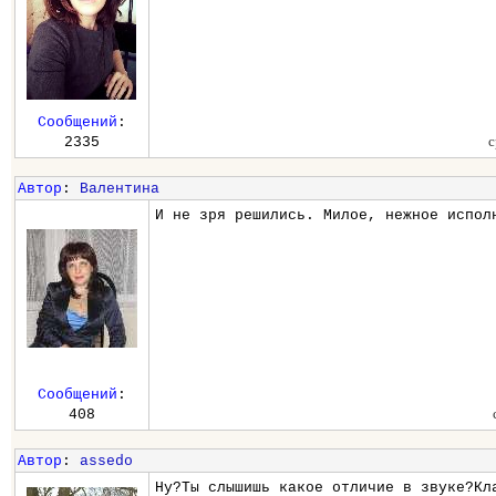
Сообщений
:
с
2335
Автор
:
Валентина
И не зря решились. Милое, нежное испол
Сообщений
:
408
Автор
:
assedo
Ну?Ты слышишь какое отличие в звуке?Кл