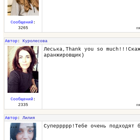
Сообщений
:
п
3265
Автор
:
Куролесова
Леська,Thank you so much!!!Ска
аранжировщик)
Сообщений
:
п
2335
Автор
:
Лилия
Суперрррр!Тебе очень подходят 