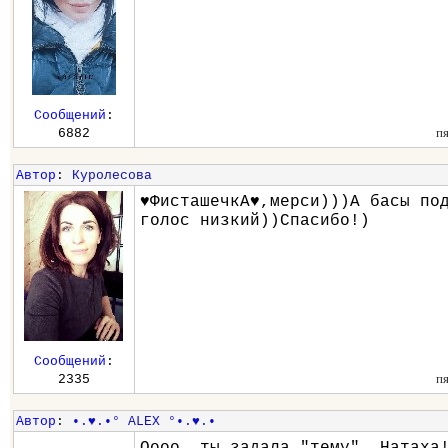
Сообщений
:
п
6882
Автор
:
Куролесова
♥ФисташечкА♥,мерси)))А басы по
голос низкий))Спасибо!)
Сообщений
:
п
2335
Автор
:
•.♥.•° ALEX °•.♥.•
Оооо, ты задала "тему", Натаха