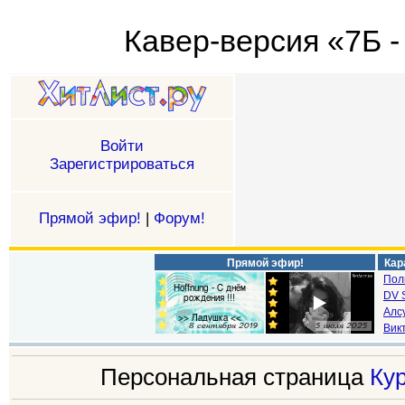
Кавер-версия «7Б -
Войти
Зарегистрироваться
Прямой эфир!
|
Форум!
Прямой эфир!
Кар
Пол
DV S
Алс
Викт
Персональная страница
Ку