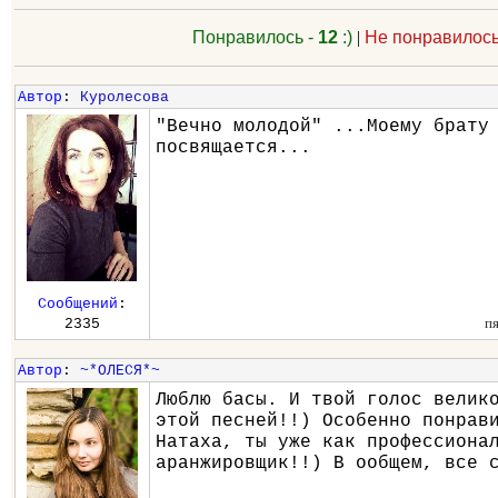
Понравилось -
12
:)
|
Не понравилось
Автор
:
Куролесова
"Вечно молодой" ...Моему брату
посвящается...
Сообщений
:
п
2335
Автор
:
~*ОЛЕСЯ*~
Люблю басы. И твой голос велик
этой песней!!) Особенно понрав
Натаха, ты уже как профессиона
аранжировщик!!) В ообщем, все 