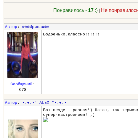
Понравилось -
17
:)
|
Не понравилось
Автор
:
✿❇❇Ирина✿❇❇
Бодренько,классно!!!!!!
Сообщений
:
678
Автор
:
•.♥.•° ALEX °•.♥.•
Вот везде - разная!) Наташ, так термоя
супер-настроением! ;)