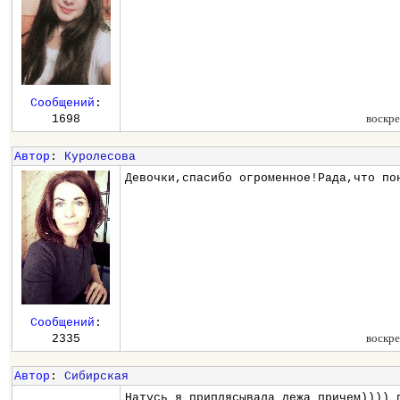
Сообщений
:
воскре
1698
Автор
:
Куролесова
Девочки,спасибо огроменное!Рада,что по
Сообщений
:
воскре
2335
Автор
:
Сибирская
Натусь я приплясывала лежа причем)))) 