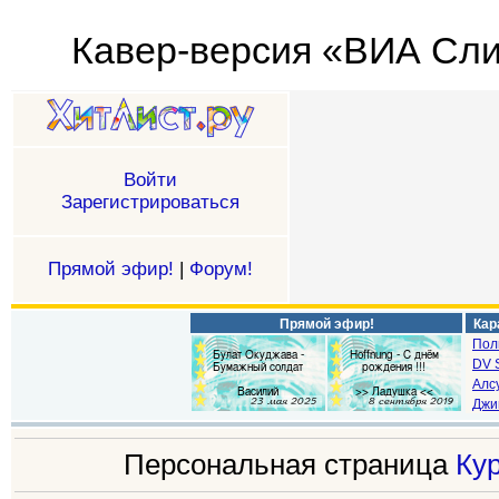
Кавер-версия «ВИА Сли
Войти
Зарегистрироваться
Прямой эфир!
|
Форум!
Прямой эфир!
Кар
Пол
DV S
Алс
Джи
Персональная страница
Ку