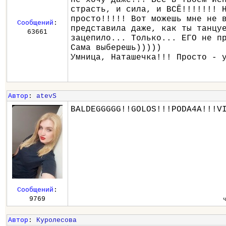
страсть, и сила, и ВСЁ!!!!!!! 
просто!!!!! Вот можешь мне не 
Сообщений
:
представила даже, как ты танцу
63661
зацепило... Только... ЕГО не п
Сама выберешь)))))
Умница, Наташечка!!! Просто - 
Автор
:
atevS
BALDEGGGGG!!GOLOS!!!PODA4A!!!V
Сообщений
:
9769
Автор
:
Куролесова