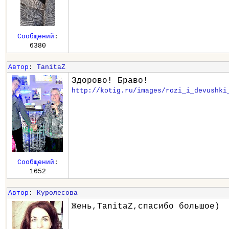
Сообщений
:
6380
Автор
:
TanitaZ
Здорово! Браво!
http://kotig.ru/images/rozi_i_devushki
Сообщений
:
1652
Автор
:
Куролесова
Жень,TanitaZ,спасибо большое)