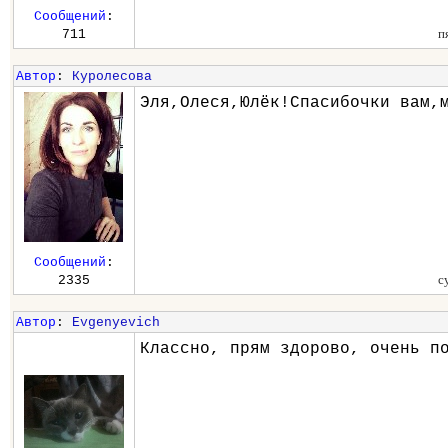
Сообщений
:
п
711
Автор
:
Куролесова
Эля,Олеся,Юлёк!Спасибочки вам,
Сообщений
:
с
2335
Автор
:
Evgenyevich
Классно, прям здорово, очень п