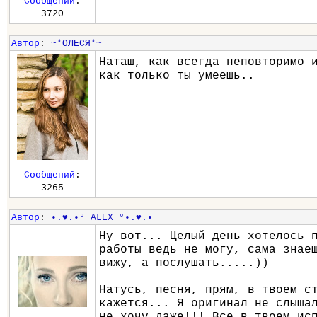
Сообщений
:
3720
Автор
:
~*ОЛЕСЯ*~
Наташ, как всегда неповторимо 
как только ты умеешь..
Сообщений
:
3265
Автор
:
•.♥.•° ALEX °•.♥.•
Ну вот... Целый день хотелось 
работы ведь не могу, сама знае
вижу, а послушать.....))
Натусь, песня, прям, в твоем с
кажется... Я оригинал не слыша
не хочу даже!!! Все в твоем ис