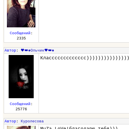
Сообщений
:
2335
Автор
:
🖤👑♠️Ольчик🖤👑♠️
Классссссссссссс))))))))))))))
Сообщений
:
25776
Автор
:
Куролесова
MuZa LoVe!благодарю тебя)))