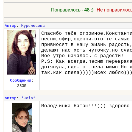
Понравилось -
48
:)
|
Не понравилось
Автор
:
Куролесова
Спасибо тебе огромное,Констант
песни,эфир,оценки-это те самые
привносят в нашу жизнь радость
делают нас хоть чуточку,но сча
Моё утро началось с радости!
P.S: Как всегда,песню переврал
дотянула,где-то спела мимо.Но 
так,как спела)))))Всех люблю))
Сообщений
:
2335
Автор
:
*Jein*
Молодчинка Наташ!!!))) здорово