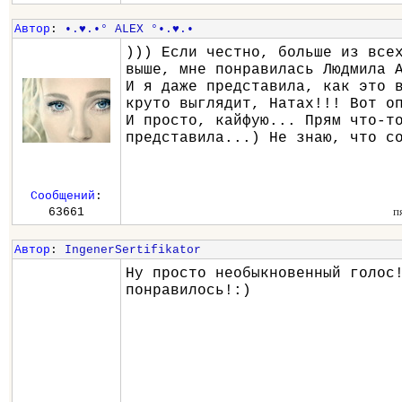
Автор
:
•.♥.•° ALEX °•.♥.•
))) Если честно, больше из все
выше, мне понравилась Людмила 
И я даже представила, как это 
круто выглядит, Натах!!! Вот о
И просто, кайфую... Прям что-т
представила...) Не знаю, что с
Сообщений
:
п
63661
Автор
:
IngenerSertifikator
Ну просто необыкновенный голос
понравилось!:)