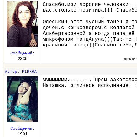
Спасибо,мои дорогие человеки!!
вас,столько позитива!!! Спасиб
Олеськин,этот чудный танец я т
дочей,с кошкозверем,с коллегой
Альбертасовной,а когда пела её
микрофоном танцАнула)))Так-то!
красивый танец)))Спасибо тебе,
Сообщений
:
воскрес
2335
Автор
:
KIRRRA
мммммммм........ Прям захотело
Наташка, отличное исполнение! 
Сообщений
:
1901