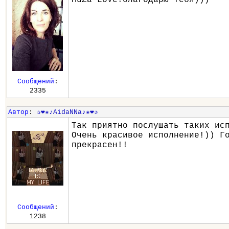
Сообщений
:
2335
Автор
:
✰❤✬♪AidaNNa♪✬❤✰
Так приятно послушать таких ис
Очень красивое исполнение!)) Г
прекрасен!!
Сообщений
:
1238