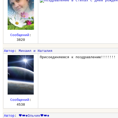
Сообщений
:
3820
Автор
:
Михаил и Наталия
Присоединяемся к поздравлению!!!!!!!
Сообщений
:
4538
Автор
:
🖤👑♠️Ольчик🖤👑♠️