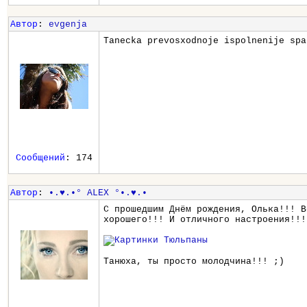
Автор
:
evgenja
Tanecka prevosxodnoje ispolnenije spa
Сообщений
: 174
Автор
:
•.♥.•° ALEX °•.♥.•
С прошедшим Днём рождения, Олька!!! В
хорошего!!! И отличного настроения!!!
Танюха, ты просто молодчина!!! ;)