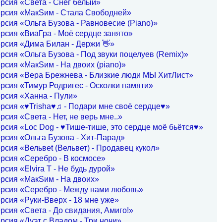
рсия «Света - Снег белый»
ерсия «МакSим - Стала Свободней»
рсия «Ольга Бузова - Равновесие (Piano)»
рсия «ВиаГра - Моё сердце занято»
рсия «Дима Билан - Держи 👋»
рсия «Ольга Бузова - Под звуки поцелуев (Remix)»
рсия «МакSим - На двоих (piano)»
ерсия «Вера Брежнева - Близкие люди МЫ ХитЛист»
рсия «Тимур Родригес - Осколки памяти»
рсия «Ханна - Пули»
рсия «♥Trisha♥♫ - Подари мне своё сердце♥»
рсия «Света - Нет, не верь мне..»
рсия «Loc Dog - ♥Тише-тише, это сердце моё бьётся♥»
рсия «Ольга Бузова - Хит-Парад»
рсия «Вельвеt (Вельвет) - Продавец кукол»
рсия «Серебро - В космосе»
рсия «Elvira T - Не будь дурой»
рсия «МакSим - На двоих»
ерсия «Серебро - Между нами любовь»
рсия «Руки-Вверх - 18 мне уже»
рсия «Света - До свидания, Амиго!»
рсия «Дуэт с Владом - Три ночи»