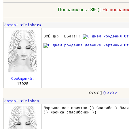
Понравилось -
39
:)
|
Не понрави
Автор
:
♥Trisha♥♫
ВСЁ ДЛЯ ТЕБЯ!!!!
Сообщений
:
17925
<<<<
1
0
>>>>
Автор
:
♥Trisha♫
Ларочка как приятно )) Спасибо ) Лили
)) Ирочка спасибочки ))