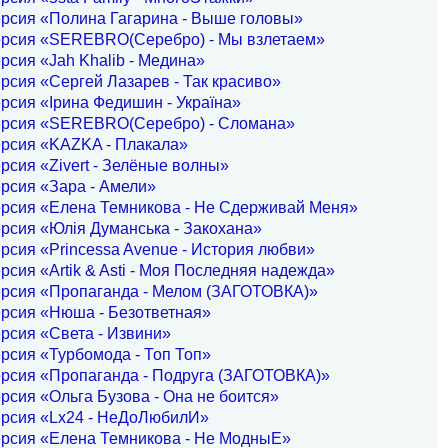
рсия «Полина Гагарина - Выше головы»
ерсия «SEREBRO(Серебро) - Мы взлетаем»
рсия «Jah Khalib - Медина»
рсия «Сергей Лазарев - Так красиво»
рсия «Iрина Федишин - Україна»
ерсия «SEREBRO(Серебро) - Сломана»
ерсия «KAZKA - Плакала»
рсия «Zivert - Зелёные волны»
рсия «Зара - Амели»
ерсия «Елена Темникова - Не Сдерживай Меня»
рсия «Юлiя Думанська - Закохана»
рсия «Princessa Avenue - История любви»
рсия «Artik & Asti - Моя Последняя надежда»
ерсия «Пропаганда - Мелом (ЗАГОТОВКА)»
ерсия «Нюша - Безответная»
рсия «Света - Извини»
рсия «Турбомода - Топ Топ»
ерсия «Пропаганда - Подруга (ЗАГОТОВКА)»
рсия «Ольга Бузова - Она не боится»
ерсия «Lx24 - НеДоЛюбилИ»
ерсия «Елена Темникова - Не МодныЕ»