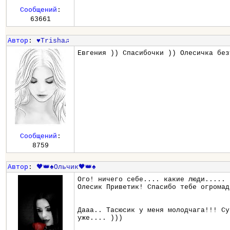
Сообщений
:
63661
Автор
:
♥Trisha♫
Евгения )) Спасибочки )) Олесичка без
Сообщений
:
8759
Автор
:
🖤👑♠️Ольчик🖤👑♠️
Ого! ничего себе.... какие люди..... 
Олесик Приветик! Спасибо тебе огромад
Дааа.. Тасюсик у меня молодчага!!! Су
уже.... )))