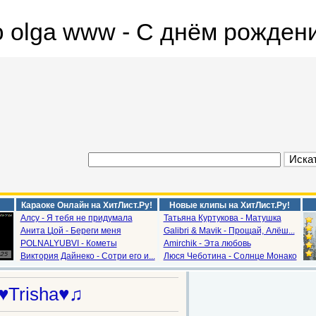
olga www - С днём рождения
Караоке Онлайн на ХитЛист.Ру!
Новые клипы на ХитЛист.Ру!
Алсу - Я тебя не придумала
Татьяна Куртукова - Матушка
Анита Цой - Береги меня
Galibri & Mavik - Прощай, Алёш...
POLNALYUBVI - Кометы
Amirchik - Эта любовь
Виктория Дайнеко - Сотри его и...
Люся Чеботина - Солнце Монако
♥Trisha♥♫