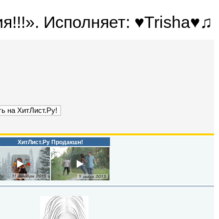
!!!». Исполняет: ♥Trisha♥♫
ХитЛист.Ру Продакшн!