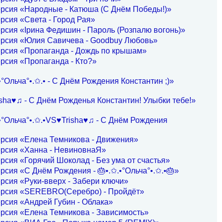
ерсия «Народные - Катюша (С Днём Победы!)»
рсия «Света - Город Рая»
рсия «Ірина Федишин - Пароль (Розпалю вогонь)»
ерсия «Юлия Савичева - Goodbuy Любовь»
ерсия «Пропаганда - Дождь по крышам»
рсия «Пропаганда - Кто?»
•°Ольча°•.✩.• - С Днём Рождения Константин ;)»
sha♥♫ - С Днём Рожденья Константин! Улыбки тебе!»
•°Ольча°•.✩.•VS♥Trisha♥♫ - С Днём Рождения
ерсия «Елена Темникова - Движения»
ерсия «Ханна - НевиновнаЯ»
рсия «Горячий Шоколад - Без ума от счастья»
рсия «С Днём Рождения - 🎂•.✩.•°Ольча°•.✩.•🎂»
рсия «Руки-вверх - Забери ключи»
ерсия «SEREBRO(Серебро) - Пройдёт»
рсия «Андрей Губин - Облака»
рсия «Елена Темникова - Зависимость»