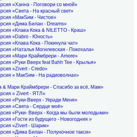
рсия «Ханна - Поговори со мной»
рсия «Света - На красный свет»
рсия «МакSим - Чистое»
рсия «Дима Билан - Dreams»
рсия «Клава Кока & NILETTO - Краш»
рсия «Dabro - Юность»
рсия «Клава Кока - Покинула чат»
рсия «Наталья Могилевская - Покохала»
ерсия «Мари Краймбрери - Amore»
рсия «Руки Вверх feat Bahh Tee - Крылья»
рсия «Zivert - Credo»
рсия « МакSим - На радиоволнах»
а & Мари Краймбрери - Спасибо за всё, Мам»
рсия « Zivert - ЯТЛ»
рсия «Руки-Вверх - Укради Меня»
рсия «Света - Сердце моё»
рсия «Руки- Вверх - Когда мы были молодыми»
рсия «Гости из будущего - Новогодняя »
рсия «Zivert - Шарик»
рсия «Дима Билан - Полуночное такси»