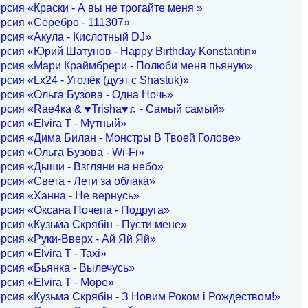
рсия «Краски - А вы не трогайте меня »
рсия «Серебро - 111307»
рсия «Акула - Кислотный DJ»
рсия «Юрий Шатунов - Happy Birthday Konstantin»
ерсия «Мари Краймбрери - Полюби меня пьяную»
рсия «Lx24 - Уголёк (дуэт с Shastuk)»
рсия «Ольга Бузова - Одна Ночь»
рсия «Rae4ка & ♥Trisha♥♫ - Самый самый»
рсия «Elvira T - Мутный»
рсия «Дима Билан - Монстры В Твоей Голове»
рсия «Ольга Бузова - Wi-Fi»
рсия «Дыши - Взгляни на небо»
рсия «Света - Лети за облака»
рсия «Ханна - Не вернусь»
рсия «Оксана Почепа - Подруга»
рсия «Кузьма Скрябiн - Пусти мене»
рсия «Руки-Вверх - Ай Яй Яй»
сия «Elvira T - Taxi»
рсия «Бьянка - Вылечусь»
рсия «Elvira T - Море»
рсия «Кузьма Скрябiн - З Новим Роком i Рождеством!»