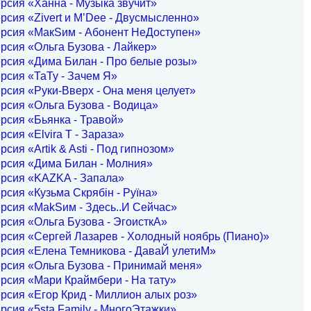
рсия «Ханна - Музыка звучит»
рсия «Zivert и M’Dee - Двусмысленно»
ерсия «МакSим - Абонент НеДоступен»
рсия «Ольга Бузова - Лайкер»
рсия «Дима Билан - Про белые розы»
рсия «ТаТу - Зачем Я»
рсия «Руки-Вверх - Она меня целует»
рсия «Ольга Бузова - Водица»
рсия «Бьянка - Травой»
рсия «Elvira T - Зараза»
рсия «Artik & Asti - Под гипнозом»
ерсия «Дима Билан - Молния»
ерсия «KAZKA - Запала»
рсия «Кузьма Скрябін - Руїна»
рсия «MakSим - Здесь..И Сейчас»
рсия «Ольга Бузова - ЭгоисткА»
рсия «Сергей Лазарев - Холодный ноябрь (Пиано)»
рсия «Елена Темникова - ДаваЙ улетиМ»
рсия «Ольга Бузова - Принимай меня»
рсия «Мари Краймбери - На тату»
рсия «Егор Крид - Миллион алых роз»
рсия «5sta Family - МногоЭтажки»