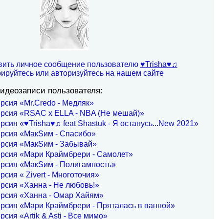
вить личное сообщение пользователю
♥Trisha♥♫
рируйтесь или авторизуйтесь на нашем сайте
идеозаписи пользователя:
рсия «Mr.Credo - Медляк»
ерсия «RSAC x ELLA - NBA (Не мешай)»
рсия «♥Trisha♥♫ feat Shastuk - Я останусь...New 2021»
ерсия «МакSим - Спасибо»
ерсия «МакSим - Забывай»
ерсия «Мари Краймбрери - Самолет»
ерсия «МакSим - Полигамность»
рсия « Zivert - Многоточия»
рсия «Ханна - Не любовь!»
ерсия «Ханна - Омар Хайям»
рсия «Мари Краймбрери - Пряталась в ванной»
рсия «Artik & Asti - Все мимо»