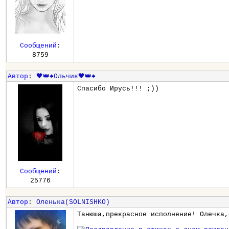
Сообщений
:
8759
Автор
:
🖤👑♠️Ольчик🖤👑♠️
Спасибо Ирусь!!! ;))
Сообщений
:
25776
Автор
:
Оленька(SOLNISHKO)
Танюша,прекрасное исполнение! Олечка,