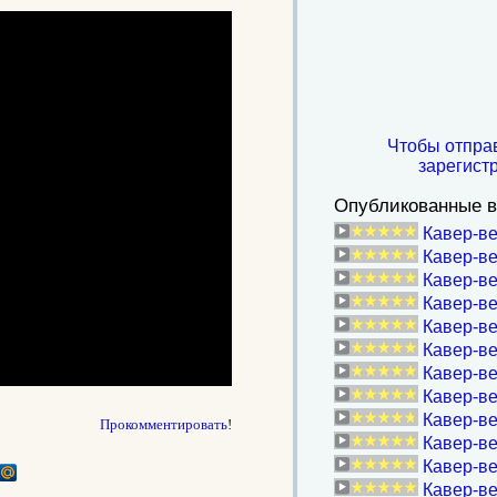
Чтобы отпра
зарегист
Опубликованные в
Кавер-ве
Кавер-в
Кавер-ве
Кавер-в
Кавер-в
Кавер-в
Кавер-в
Кавер-ве
Кавер-ве
Прокомментировать
!
Кавер-в
Кавер-ве
Кавер-ве