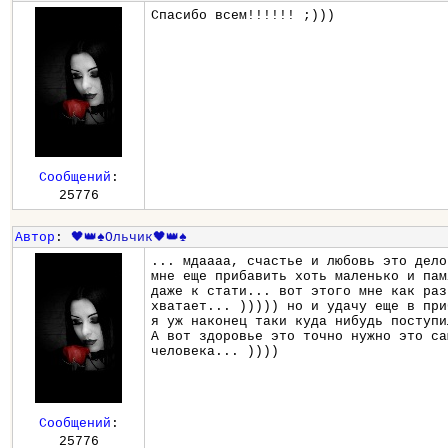
Спасибо всем!!!!!! ;)))
Сообщений
:
25776
Автор
:
🖤👑♠️Ольчик🖤👑♠️
... мдаааа, счастье и любовь это дело
мне еще прибавить хоть маленько и пам
даже к стати... вот этого мне как раз
хватает... ))))) но и удачу еще в при
я уж наконец таки куда нибудь поступи
А вот здоровье это точно нужно это са
человека... ))))
Сообщений
:
25776