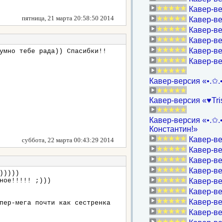
Кавер-в
пятница, 21 марта 20:58:50 2014
Кавер-ве
Кавер-ве
Кавер-в
Кавер-в
умно тебе рада)) Спасибки!!
Кавер-ве
Кавер-версия «•.✩.
Кавер-версия «♥Tri
Кавер-версия «•.✩.
Константин!»
Кавер-в
суббота, 22 марта 00:43:29 2014
Кавер-в
Кавер-ве
Кавер-ве
)))))
ное!!!!! ;)))
Кавер-ве
Кавер-в
Кавер-ве
пер-мега почти как сестренка
Кавер-ве