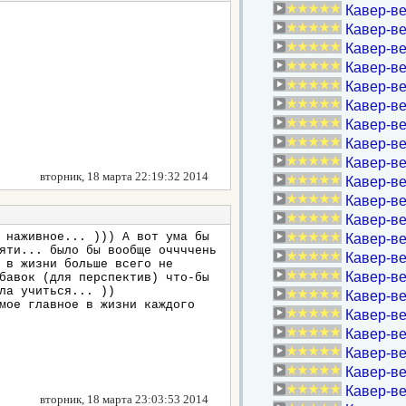
Кавер-ве
Кавер-ве
Кавер-ве
Кавер-ве
Кавер-в
Кавер-ве
Кавер-ве
Кавер-ве
Кавер-ве
вторник, 18 марта 22:19:32 2014
Кавер-ве
Кавер-ве
Кавер-ве
 наживное... ))) А вот ума бы
Кавер-ве
яти... было бы вообще оччччень
Кавер-ве
 в жизни больше всего не
Кавер-ве
бавок (для перспектив) что-бы
ла учиться... ))
Кавер-ве
мое главное в жизни каждого
Кавер-ве
Кавер-вер
Кавер-ве
Кавер-ве
Кавер-ве
вторник, 18 марта 23:03:53 2014