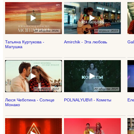
Татьяна Куртукова -
Amirchik - Эта любовь
Gal
Матушка
Люся Чеботина - Солнце
POLNALYUBVI - Кометы
Еле
Монако