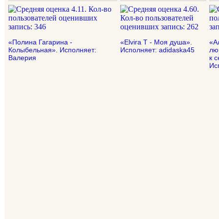
«Полина Гагарина -
«Elvira T - Моя душа».
«А
Колыбельная». Исполняет:
Исполняет: adidaska45
лю
Валерия
к 
Ис