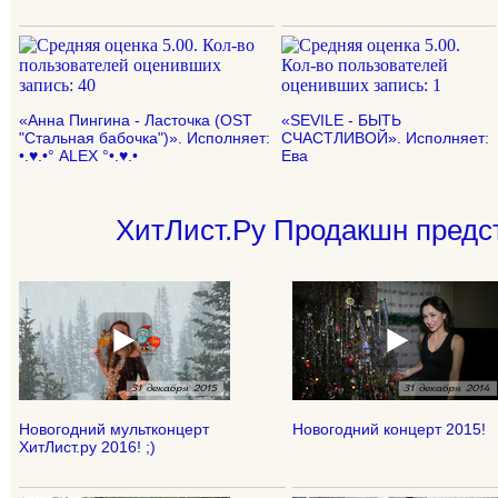
«Анна Пингина - Ласточка (OST
«SEVILE - БЫТЬ
"Стальная бабочка")». Исполняет:
СЧАСТЛИВОЙ». Исполняет:
•.♥.•° ALEX °•.♥.•
Ева
ХитЛист.Ру Продакшн предст
Новогодний мультконцерт
Новогодний концерт 2015!
ХитЛист.ру 2016! ;)