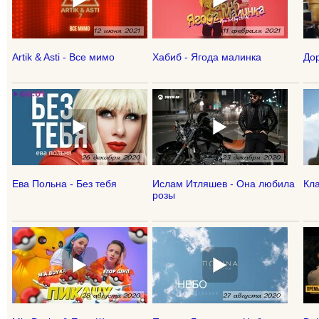
Artik & Asti - Все мимо
Хабиб - Ягода малинка
Дор
Ева Польна - Без тебя
Ислам Итляшев - Она любила
Кла
розы