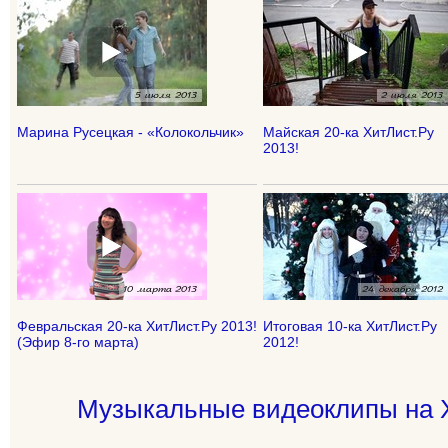
Марина Русецкая - «Колокольчик»
Майская 20-ка ХитЛист.Ру
2013!
Февральская 20-ка ХитЛист.Ру 2013!
Итоговая 10-ка ХитЛист.Ру
(Эфир 8-го марта)
2012!
Музыкальные видеоклипы на Х