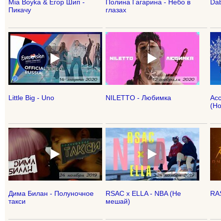
Mia Boyka & Егор Шип -
Полина Гагарина - Небо в
Dab
Пикачу
глазах
Little Big - Uno
NILETTO - Любимка
Асс
(Но
Дима Билан - Полуночное
RSAC x ELLA - NBA (Не
RA
такси
мешай)