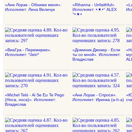
«Ани Лорак - Обними меня».
«Rihanna - Unfaithful».
«La
Исполняет: Лена Величук
Исполняет: •.♥.•° ALEX
Исп
°•.♥.•
«ВиаГра - Перемирие».
«Доминик Джокер - Если
«Н
Исполняет: *Jein*
ты со мной». Исполняет:
муж
Владислав
ALE
«Michel Teló - Ai Se Eu Te Pego
«Ани Лорак - Спроси».
«Ю
(Носа, носа)». Исполняет:
Исполняет: Иринка (a-h-a)
сч
Владислав