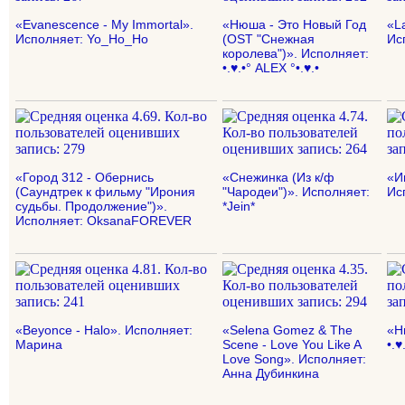
«Evanescence - My Immortal».
«Нюша - Это Новый Год
«La
Исполняет: Yo_Ho_Ho
(OST "Снежная
Ис
королева")». Исполняет:
•.♥.•° ALEX °•.♥.•
«Город 312 - Обернись
«Снежинка (Из к/ф
«И
(Саундтрек к фильму "Ирония
"Чародеи")». Исполняет:
Ис
судьбы. Продолжение")».
*Jein*
Исполняет: OksanaFOREVER
«Beyonce - Halo». Исполняет:
«Selena Gomez & The
«Н
Марина
Scene - Love You Like A
•.♥
Love Song». Исполняет:
Анна Дубинкина