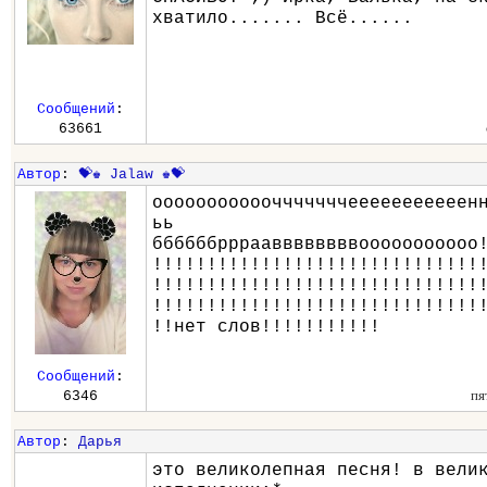
хватило....... Всё......
Сообщений
:
63661
Автор
:
💝♚ Jalaw ♚💝
ооооооооооочччччччееееееееееен
ьь
ббббббрррааввввввввооооооооооо
!!!!!!!!!!!!!!!!!!!!!!!!!!!!!!
!!!!!!!!!!!!!!!!!!!!!!!!!!!!!!
!!!!!!!!!!!!!!!!!!!!!!!!!!!!!!
!!нет слов!!!!!!!!!!!
Сообщений
:
пя
6346
Автор
:
Дарья
это великолепная песня! в вели