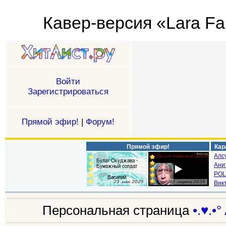
Кавер-версия «Lara Fabi
Войти
Зарегистрироваться
Прямой эфир!
|
Форум!
Прямой эфир!
Кар
Алс
Ани
POL
Викт
Персональная страница
•.♥.•°