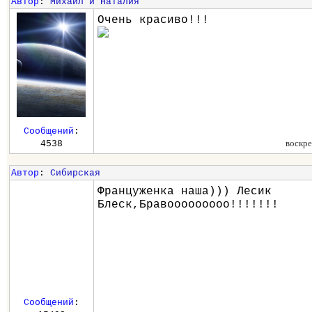
Автор
:
Михаил и Наталия
Очень красиво!!!
Сообщений
:
воскре
4538
Автор
:
Сибирская
Француженка наша))) Лесик
Блеск,Бравооооооооо!!!!!!!
Сообщений
: