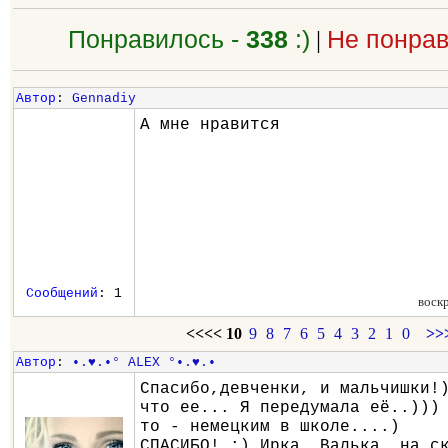
Понравилось -
338
:)
|
Не понрав
Автор
:
Gennadiy
А мне нравится
Сообщений
: 1
воск
<<<<
10
9
8
7
6
5
4
3
2
1
0
>>
Автор
:
•.♥.•° ALEX °•.♥.•
Спасибо,девченки, и мальчишки!
что ее... Я передумала её..)))
то - немецким в школе....)
СПАСИБО! ;) Ирка, Валька, на с