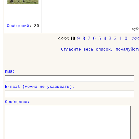
Сообщений
: 30
суб
<<<<
10
9
8
7
6
5
4
3
2
1
0
>>
Огласите весь список, пожалуйст
Имя:
E-mail (можно не указывать):
Сообщение: