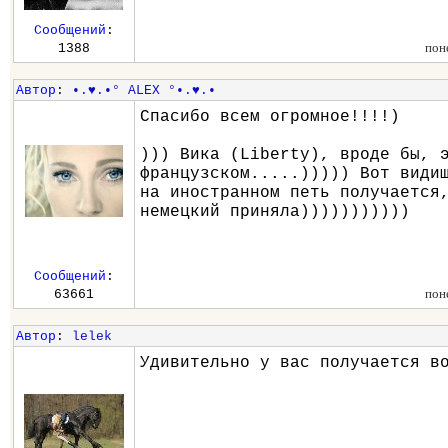
Сообщений
:
пон
1388
Автор
:
•.♥.•° ALEX °•.♥.•
Спасибо всем огромное!!!!)
))) Вика (Liberty), вроде бы, 
французском.....))))) Вот види
на иностранном петь получается
немецкий приняла)))))))))))
Сообщений
:
пон
63661
Автор
:
lelek
Удивительно у вас получается в