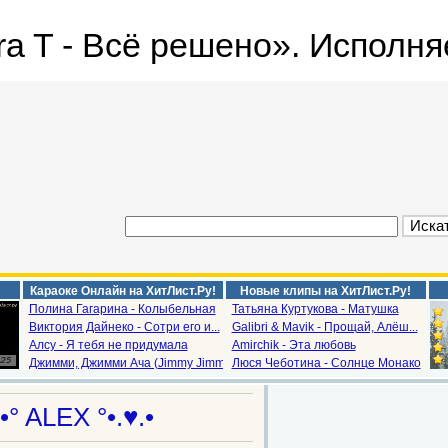
a T - Всё решено». Исполняет
Караоке Онлайн на ХитЛист.Ру!
Новые клипы на ХитЛист.Ру!
Полина Гагарина - Колыбельная
Татьяна Куртукова - Матушка
Виктория Дайнеко - Сотри его и...
Galibri & Mavik - Прощай, Алёш...
Алсу - Я тебя не придумала
Amirchik - Эта любовь
Джимми, Джимми Ача (Jimmy Jimm...
Люся Чеботина - Солнце Монако
.•° ALEX °•.♥.•