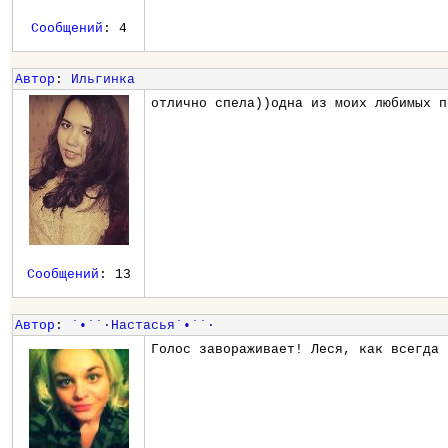
Сообщений
: 4
Автор
:
Ильгинка
отлично спела))одна из моих любимых п
Сообщений
: 13
Автор
:
˙•˙˙·Настасья˙•˙˙·
Голос завораживает! Леся, как всегда 