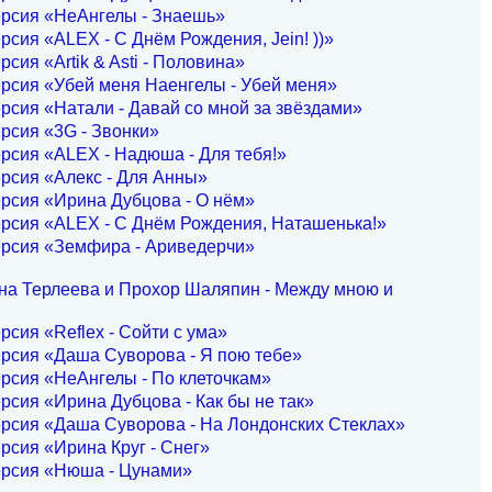
ерсия «НеАнгелы - Знаешь»
рсия «ALEX - С Днём Рождения, Jein! ))»
рсия «Artik & Asti - Половина»
рсия «Убей меня Наенгелы - Убей меня»
рсия «Натали - Давай со мной за звёздами»
рсия «3G - Звонки»
рсия «ALEX - Надюша - Для тебя!»
рсия «Алекс - Для Анны»
рсия «Ирина Дубцова - О нём»
рсия «ALEX - С Днём Рождения, Наташенька!»
ерсия «Земфира - Ариведерчи»
на Терлеева и Прохор Шаляпин - Между мною и
рсия «Reflex - Сойти с ума»
рсия «Даша Суворова - Я пою тебе»
рсия «НеАнгелы - По клеточкам»
рсия «Ирина Дубцова - Как бы не так»
рсия «Даша Суворова - На Лондонских Стеклах»
рсия «Ирина Круг - Снег»
ерсия «Нюша - Цунами»