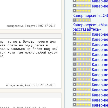
Кавер-ве
Кавер-в
Кавер-версия «LOB
Кавер-версия «Макс
воскресенье, 3 марта 14:07:37 2013
расставайтесь»
Кавер-ве
Кавер-ве
му что петь больше нечего или
Кавер-в
ьзя спеть ни одну песня в
зъяны Сколько не бейся над ней
Кавер-ве
тся хотя там можно любой кусок
Кавер-ве
ь!
Кавер-ве
Кавер-в
Кавер-вер
Кавер-ве
Кавер-в
Кавер-ве
понедельник, 4 марта 08:21:52 2013
Кавер-в
Кавер-ве
Кавер-ве
Кавер-ве