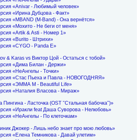
рсия «Anivar - Любимый человек»
рсия «Ирина Дубцова - Факт»
рсия «MBAND (M-Band) - Она вернётся»
рсия «Мохито - Не беги от меня»
рсия «Artik & Asti - Номер 1»
рсия «Burito - Штрихи»
ерсия «CYGO - Panda E»
ov & Karas vs Виктор Цой - Остаться с тобой»
ерсия «Дима Билан - Держи»
рсия «НеАнгелы - Точки»
ерсия «Стас Пьеха и Павла - НОВОГОДНЯЯ»
рсия «ЭММА М - Beautiful Life»
ерсия «Наталия Власова - Мираж»
 Пингина - Ласточка (OST "Стальная бабочка")»
рсия «Иракли feat Даша Суворова - Нелюбовь»
рсия «НеАнгелы - По клеточкам»
иник Джокер - Лишь небо знает про мою любовь»
рсия «Елена Темникова - Давай улетим»