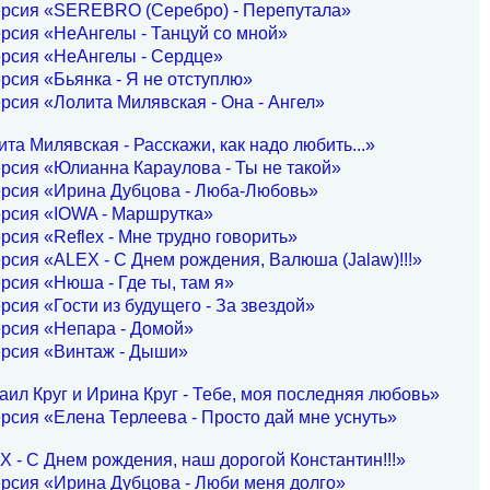
ерсия «SEREBRO (Серебро) - Перепутала»
рсия «НеАнгелы - Танцуй со мной»
ерсия «НеАнгелы - Сердце»
рсия «Бьянка - Я не отступлю»
рсия «Лолита Милявская - Она - Ангел»
та Милявская - Расскажи, как надо любить...»
рсия «Юлианна Караулова - Ты не такой»
ерсия «Ирина Дубцова - Люба-Любовь»
ерсия «IOWA - Маршрутка»
рсия «Reflex - Мне трудно говорить»
рсия «ALEX - С Днем рождения, Валюша (Jalaw)!!!»
рсия «Нюша - Где ты, там я»
рсия «Гости из будущего - За звездой»
рсия «Непара - Домой»
ерсия «Винтаж - Дыши»
ил Круг и Ирина Круг - Тебе, моя последняя любовь»
рсия «Елена Терлеева - Просто дай мне уснуть»
 - С Днем рождения, наш дорогой Константин!!!»
рсия «Ирина Дубцова - Люби меня долго»