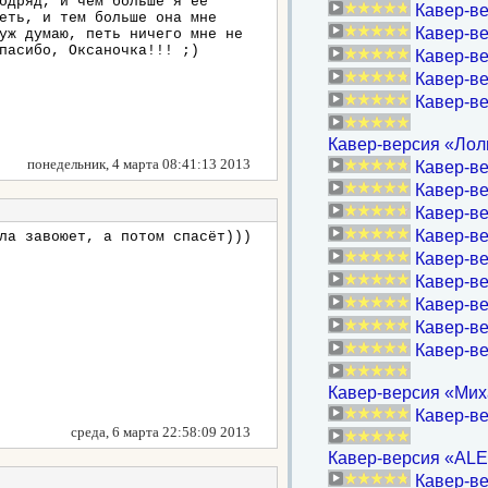
одряд, и чем больше я ее
Кавер-в
еть, и тем больше она мне
Кавер-ве
уж думаю, петь ничего мне не
пасибо, Оксаночка!!! ;)
Кавер-в
Кавер-ве
Кавер-ве
Кавер-версия «Лоли
понедельник, 4 марта 08:41:13 2013
Кавер-ве
Кавер-в
Кавер-в
Кавер-ве
ла завоюет, а потом спасёт)))
Кавер-ве
Кавер-ве
Кавер-ве
Кавер-ве
Кавер-в
Кавер-версия «Миха
Кавер-ве
среда, 6 марта 22:58:09 2013
Кавер-версия «ALEX
Кавер-ве