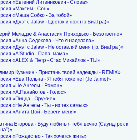
рсия «Евгений Литвинкович - Слова»
рсия «Максим - Сон»
рсия «Маша Собко - За тобой»
рсия «Дуэт с Jalaw - Цветок и нож (гр.ВиаГра)»
ерий Меладзе & Анастасия Приходько - Безответно»
рсия «Анна Седокова - Что я наделала»
рсия «Дуэт с Jalaw - Не оставляй меня (гр. ВиаГра )»
рсия «A'Studio - Папа, мама»
рсия «ALEX & Пётр - Стас Михайлов - ТЫ»
димир Кузьмин - Пристань твоей надежды - REMIX»
рсия «Ева Польна - Я тебя тоже нет (Je t'aime)»
рсия «Не Ангелы - Роман»
рсия «А.Панайотов - Голос»
рсия «Пицца - Оружие»
рсия «Не Ангелы - Ты - из тех самых»
рсия «Анита Цой - Береги меня»
тина Егорова - Буду любить я тебя вечно (Саундтрек к
на")»
рсия «Рождество - Так хочется жить»