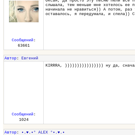
Оксан, да просто эту песню пели все п
слышала, тем меньше мне хотелось ее п
начинала не нравиться)) А потом, раз 
оставалось, я передумала, и спела)) С
Сообщений
:
63661
Автор
:
Евгений
KIRRRA, )))))))))))))))) ну да, снача
Сообщений
:
1024
Автор
:
•.♥.•° ALEX °•.♥.•