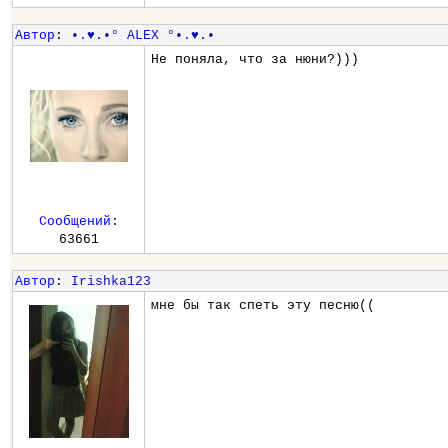
Автор
:
•.♥.•° ALEX °•.♥.•
Не поняла, что за нюни?)))
Сообщений
:
63661
Автор
:
Irishka123
мне бы так спеть эту песню((