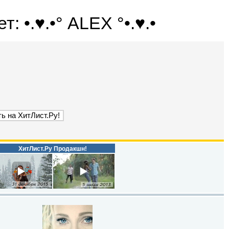
: •.♥.•° ALEX °•.♥.•
ХитЛист.Ру Продакшн!