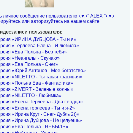
ь личное сообщение пользователю
•.♥.•° ALEX °•.♥.•
рируйтесь или авторизуйтесь на нашем сайте
идеозаписи пользователя:
ерсия «ИРИНА ДУБЦОВА - Ты и я»
рсия «Терлеева Елена - Я любила»
рсия «Ева Польна - Без тебя»
рсия «Неангелы - Скучаю»
рсия «Ева Польна - Снег»
рсия «Юрий Антонов - Мое богатство»
рсия «NILETTO - Ты такая красивая»
рсия «Польна Ева - Фантастика»
ерсия «ZIVERT - Зеленые волны»
ерсия «NILETTO - Любимка»
рсия «Елена Терлеева - Два сердца»
рсия «Елена терлеева - Ты и я-2»
рсия «Ирина Круг - Снег- Дубль 2))»
рсия «Ирина Дубцова - Не целуешь»
ерсия «Ева Польна - НЕБЫЛЬ»
ерсия «НеАнгелы - Удары»