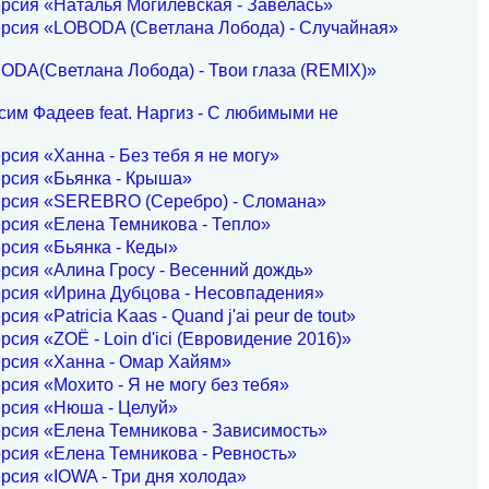
рсия «Наталья Могилевская - Завелась»
ерсия «LOBODA (Светлана Лобода) - Случайная»
ODA(Светлана Лобода) - Твои глаза (REMIX)»
им Фадеев feat. Наргиз - С любимыми не
рсия «Ханна - Без тебя я не могу»
рсия «Бьянка - Крыша»
ерсия «SEREBRO (Серебро) - Сломана»
рсия «Елена Темникова - Тепло»
рсия «Бьянка - Кеды»
рсия «Алина Гросу - Весенний дождь»
ерсия «Ирина Дубцова - Несовпадения»
сия «Patricia Kaas - Quand j'ai peur de tout»
рсия «ZOË - Loin d'ici (Евровидение 2016)»
ерсия «Ханна - Омар Хайям»
рсия «Мохито - Я не могу без тебя»
ерсия «Нюша - Целуй»
рсия «Елена Темникова - Зависимость»
рсия «Елена Темникова - Ревность»
рсия «IOWA - Три дня холода»