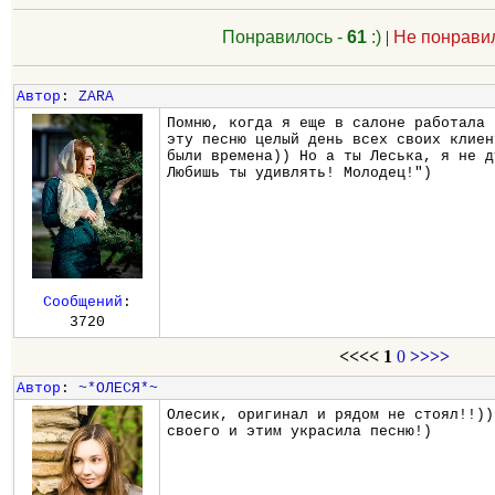
Понравилось -
61
:)
|
Не понрави
Автор
:
ZARA
Помню, когда я еще в салоне работала 
эту песню целый день всех своих клиен
были времена)) Но а ты Леська, я не д
Любишь ты удивлять! Молодец!")
Сообщений
:
3720
<<<<
1
0
>>>>
Автор
:
~*ОЛЕСЯ*~
Олесик, оригинал и рядом не стоял!!))
своего и этим украсила песню!)