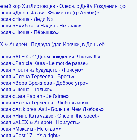
лый хор ХитЛистовцев - Олеся, с Днём Рождения! ;)»
рсия «Дуэт с Jalaw - Фламенко (гр.Алиби)»
ерсия «Нюша - Леди N»
рсия «Бумбокс и Надин - Не знаю»
ерсия «Нюша - Пёрышко»
 & Андрей - Подруга (для Ирочки, в День её
рсия «ALEX - С Днем рождения, Яночка!!!»
рсия «Patricia Kaas - Le mot de passe»
рсия «Гости из будущего - Я рисую»
рсия «Елена Терлеева - Брось»
рсия «Вера Брежнева - Доброе утро»
рсия «Нюша - Только»
рсия «Lara Fabian - Je t'aime»
рсия «Елена Терлеева - Любовь моя»
рсия «Artik pres. Asti - Больше, Чем Любовь»
рсия «Нино Катамадзе - Once in the street»
рсия «ALEX & Андрей - Наизусть»
рсия «Максим - Не отдам»
сия «East 17 - It's alright»