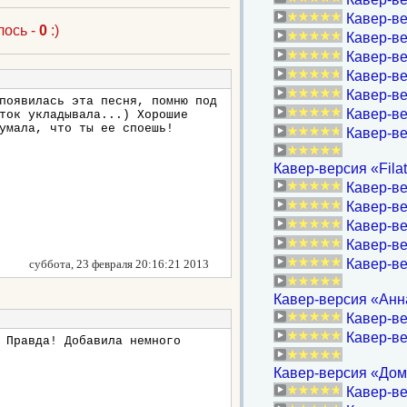
Кавер-ве
лось -
0
:)
Кавер-ве
Кавер-ве
Кавер-ве
Кавер-ве
появилась эта песня, помню под
Кавер-ве
ток укладывала...) Хорошие
умала, что ты ее споешь!
Кавер-в
Кавер-версия «Filat
Кавер-в
Кавер-ве
Кавер-в
Кавер-ве
Кавер-в
суббота, 23 февраля 20:16:21 2013
Кавер-версия «Анна
Кавер-ве
Кавер-ве
 Правда! Добавила немного
Кавер-версия «Дом
Кавер-ве