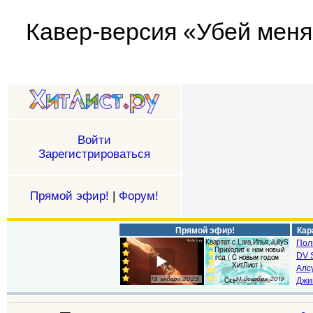
Кавер-версия «Убей меня 
Войти
Зарегистрироваться
Прямой эфир!
|
Форум!
Прямой эфир!
Кар
Пол
DV S
Алс
Джи