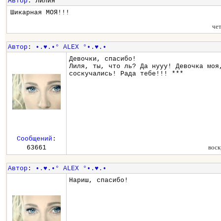
Автор
: Лилия
Шикарная МОЯ!!!
че
Автор
:
•.♥.•° ALEX °•.♥.•
Девочки, спасибо!
Лиля, ты, что ль? Да нууу! Девочка моя
соскучались! Рада тебе!!! ***
Сообщений
:
воск
63661
Автор
:
•.♥.•° ALEX °•.♥.•
Нариш, спасибо!