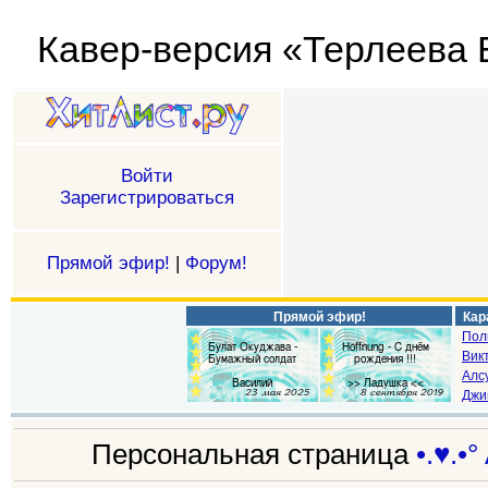
Кавер-версия «Терлеева Ел
Войти
Зарегистрироваться
Прямой эфир!
|
Форум!
Прямой эфир!
Кар
Пол
Викт
Алс
Джи
Персональная страница
•.♥.•°