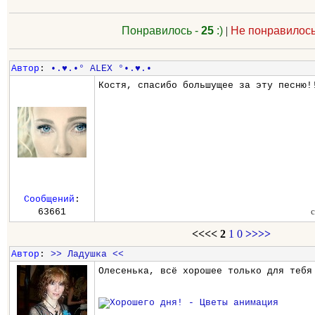
Понравилось -
25
:)
|
Не понравилось
Автор
:
•.♥.•° ALEX °•.♥.•
Костя, спасибо большущее за эту песню!
Сообщений
:
63661
<<<<
2
1
0
>>>>
Автор
:
>> Ладушка <<
Олесенька, всё хорошее только для тебя