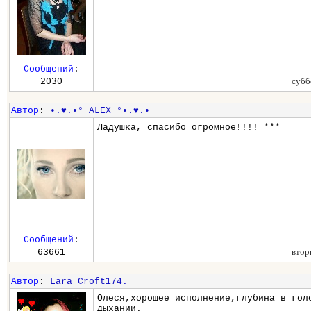
Сообщений
:
субб
2030
Автор
:
•.♥.•° ALEX °•.♥.•
Ладушка, спасибо огромное!!!! ***
Сообщений
:
втор
63661
Автор
:
Lara_Croft174.
Олеся,хорошее исполнение,глубина в гол
дыхании.