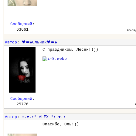
Сообщений
:
поне
63661
Автор
:
🖤👑♠️Ольчик🖤👑♠️
С праздником, Лесёк!)))
Сообщений
:
25776
Автор
:
•.♥.•° ALEX °•.♥.•
Спасибо, Оль!))