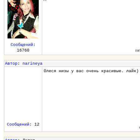
Сообщений
:
пя
16760
Автор
:
narineya
Олеся низы у вас очень красивые. лайк)
Сообщений
: 12