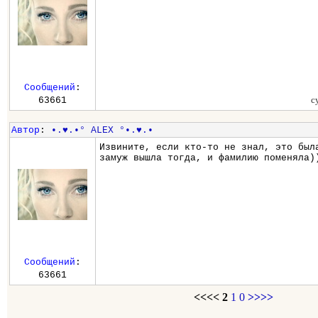
Сообщений
:
с
63661
Автор
:
•.♥.•° ALEX °•.♥.•
Извините, если кто-то не знал, это был
замуж вышла тогда, и фамилию поменяла)
Сообщений
:
63661
<<<<
2
1
0
>>>>