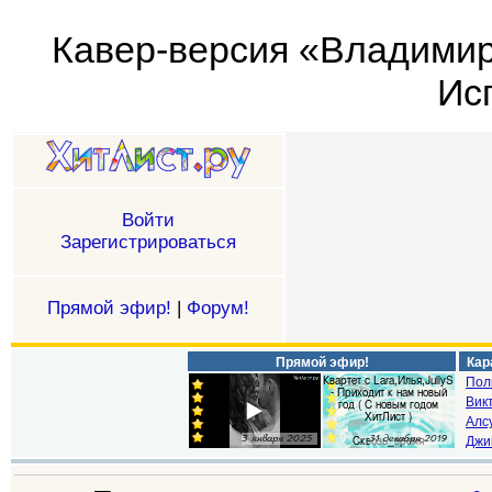
Кавер-версия «Владимир
Исп
Войти
Зарегистрироваться
Прямой эфир!
|
Форум!
Прямой эфир!
Кар
Пол
Викт
Алс
Джи