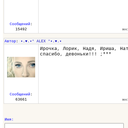
Сообщений
:
вос
15492
Автор
:
•.♥.•° ALEX °•.♥.•
Ирочка, Лорик, Надя, Ириша, На
спасибо, девоньки!!! ;***
Сообщений
:
вос
63661
Имя: