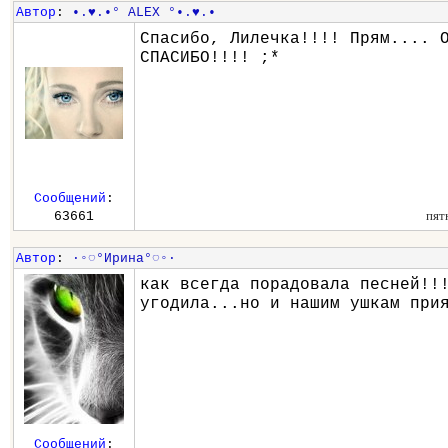
Автор
:
•.♥.•° ALEX °•.♥.•
Спасибо, Лилечка!!!! Прям.... 
СПАСИБО!!!! ;*
Сообщений
:
пят
63661
Автор
:
∙◦◌°Ирина°◌◦∙
как всегда порадовала песней!!
угодила...но и нашим ушкам при
Сообщений
: