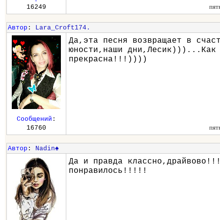
пят
16249
Автор
:
Lara_Croft174.
Да,эта песня возвращает в счас
юности,наши дни,Лесик)))...Как
прекрасна!!!))))
Сообщений
:
пят
16760
Автор
:
Nadin♠
Да и правда классно,драйвово!!
понравилось!!!!!