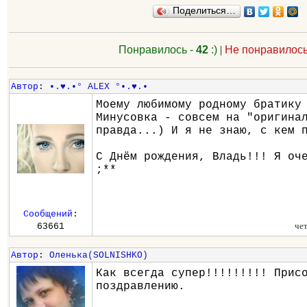
Поделиться…
Понравилось -
42
:)
|
Не понравилось
Автор
:
•.♥.•° ALEX °•.♥.•
Моему любимому родному братику
Минусовка - совсем на "оригина
правда...) И я не знаю, с кем 
С Днём рождения, Владь!!! Я оч
;**
Сообщений
:
че
63661
Автор
:
Оленька(SOLNISHKO)
Как всегда супер!!!!!!!!! Прис
поздравлению.