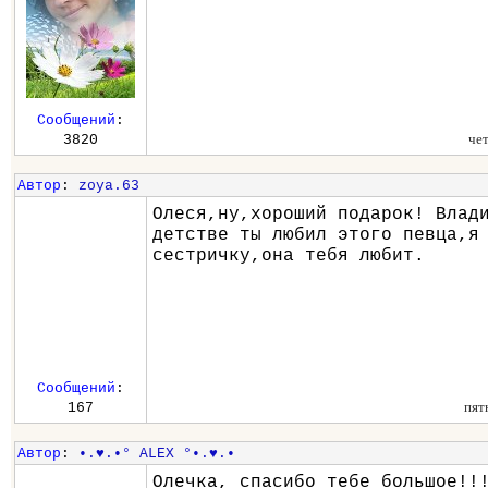
Сообщений
:
че
3820
Автор
:
zoya.63
Олеся,ну,хороший подарок! Влад
детстве ты любил этого певца,я
сестричку,она тебя любит.
Сообщений
:
пят
167
Автор
:
•.♥.•° ALEX °•.♥.•
Олечка, спасибо тебе большое!!