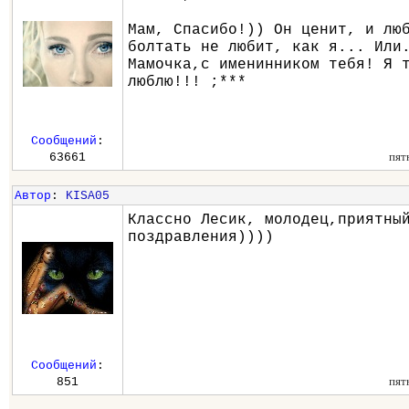
Мам, Спасибо!)) Он ценит, и лю
болтать не любит, как я... Или
Мамочка,с именинником тебя! Я 
люблю!!! ;***
Сообщений
:
пят
63661
Автор
:
KISA05
Классно Лесик, молодец,приятны
поздравления))))
Сообщений
:
пят
851