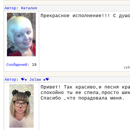
Автор
:
Наталия
Прекрасное исполнение!!! С душ
Сообщений
: 19
суб
Автор
:
💝♚ Jalaw ♚💝
Привет! Так красиво,и песня кр
спокойно ты ее спела,просто ши
Спасибо ,что порадовала меня.