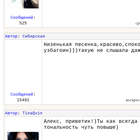
Сообщений
:
ср
525
Автор
:
Сибирская
Низенькая песенка,красиво,спок
узбагоин)))такую не слышала да
Сообщений
:
воскрес
15492
Автор
:
TinaQvin
Алекс, приветик!)Ты как всегда
тональность чуть повыше)