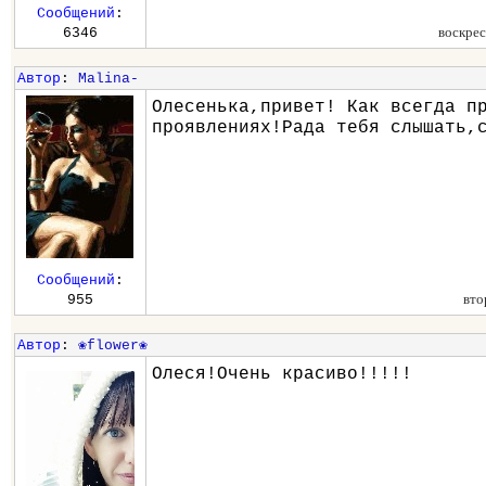
Сообщений
:
воскрес
6346
Автор
:
Malina-
Олесенька,привет! Как всегда п
проявлениях!Рада тебя слышать,
Сообщений
:
вто
955
Автор
:
❀flower❀
Олеся!Очень красиво!!!!!