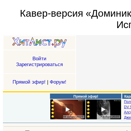
Кавер-версия «Доминик
Исп
Войти
Зарегистрироваться
Прямой эфир!
|
Форум!
Прямой эфир!
Кар
Пол
DV S
Алс
Джи