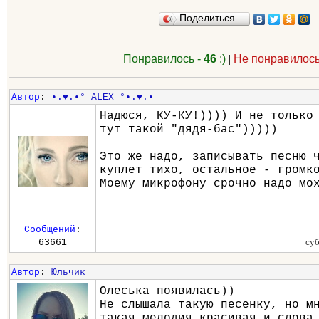
Поделиться…
Понравилось -
46
:)
|
Не понравилось
Автор
:
•.♥.•° ALEX °•.♥.•
Надюся, КУ-КУ!)))) И не только
тут такой "дядя-бас")))))
Это же надо, записывать песню 
куплет тихо, остальное - громк
Моему микрофону срочно надо мо
Сообщений
:
суб
63661
Автор
:
Юльчик
Олеська появилась))
Не слышала такую песенку, но м
такая мелодия красивая и слова