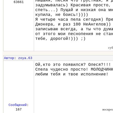
Мишаня, песня что грустная, я 
63661
задумывалась) Красивая просто,
спеть...) Пущай и низкая она м
купила, не боись!))))
Я четыре часа пела сегодня) Пр
Джокера, и раз 100 НеАнгелов))
записываю всегда, а ты что дум
от этого мои песнопения не ста
тебе, дорогой!))) ;)
суб
Автор
:
zoya.63
Ой,кто это появился? Олеся?!!!
Спела чудесно просто! МОЛОДЧИН
любим тебя и твое исполнение!
Сообщений
:
воскре
167