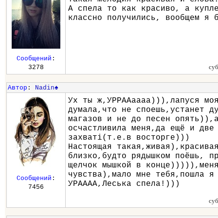
А спела то как красиво, а купл
классно получились, вообщем я 
Сообщений
:
суб
3278
Автор
:
Nadin♠
Ух ты ж,УРРААаааа))),лапуся мо
думала,что не споешь,устанет д
магазов и не до песен опять)),
осчастливила меня,да ещё и две
захватi(т.е.в восторге)))
Настоящая такая,живая),красива
близко,будто рядышком поёшь, п
щелчок мышкой в конце))))),мен
чувства),мало мне тебя,пошла я
Сообщений
:
УРАААА,Леська спела!)))
7456
суб