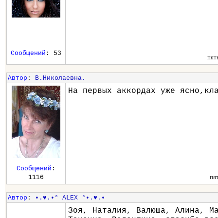
Сообщений
: 53
пят
Автор
:
В.Николаевна.
На первых аккордах уже ясно,кл
Сообщений
:
пя
1116
Автор
:
•.♥.•° ALEX °•.♥.•
Зоя, Наталия, Валюша, Алина, М