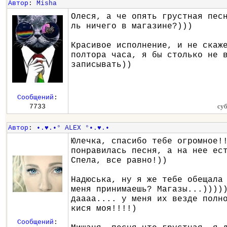
Автор
:
Misha
Олеся, а че опять грустная пес
ль ничего в магазине?)))
Красивое исполнение, и не скаж
полтора часа, я бы столько не 
записывать))
Сообщений
:
суб
7733
Автор
:
•.♥.•° ALEX °•.♥.•
Юлечка, спасибо тебе огромное!
понравилась песня, а на нее ес
Спела, все равно!))
Надюська, ну я же тебе обещала
меня принимаешь? Магазы...))))
даааа.... у меня их везде полн
кися моя!!!!)
Сообщений
: