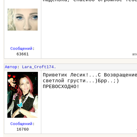
Сообщений
:
вт
63661
Автор
:
Lara_Croft174.
Приветик Лесик!...С Возвращени
светлой грусти...)Брр..;)
ПРЕВОСХОДНО!
Сообщений
:
16760