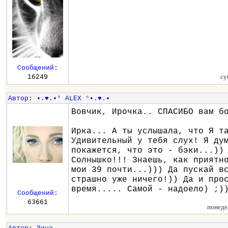
Сообщений
:
су
16249
Автор
:
•.♥.•° ALEX °•.♥.•
Вовчик, Ирочка.. СПАСИБО вам б
Ирка... А ты услышала, что Я т
Удивительный у тебя слух! Я ду
покажется, что это - бэки...))
Солнышко!!! Знаешь, как приятн
мои 39 почти...))) Да пускай в
страшно уже ничего!)) Да и про
время..... Самой - надоело) ;)
Сообщений
:
63661
понеде