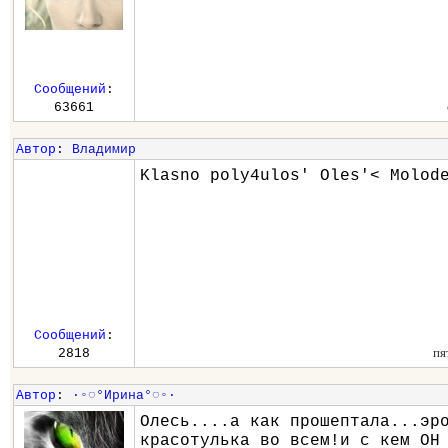
Сообщений
:
63661
Автор
:
Владимир
Klasno poly4ulos' Oles'< Molod
Сообщений
:
пя
2818
Автор
:
∙◦◌°Ирина°◌◦∙
Олесь....а как прошептала...эр
красотулька во всем!и с кем ОН