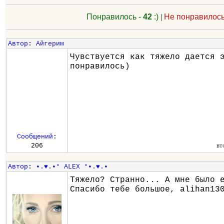
Понравилось -
42
:)
|
Не понравилось
Автор
:
Айгерим
Чувствуется как тяжело дается 
понравилось)
Сообщений
:
вт
206
Автор
:
•.♥.•° ALEX °•.♥.•
Тяжело? Странно... А мне было 
Спасибо тебе большое, alihan13