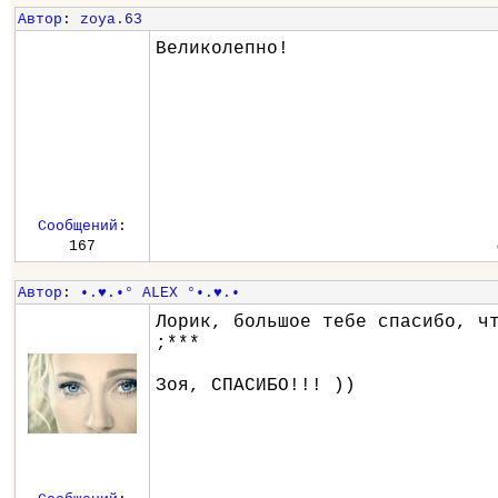
Автор
:
zoya.63
Великолепно!
Сообщений
:
167
Автор
:
•.♥.•° ALEX °•.♥.•
Лорик, большое тебе спасибо, ч
;***
Зоя, СПАСИБО!!! ))