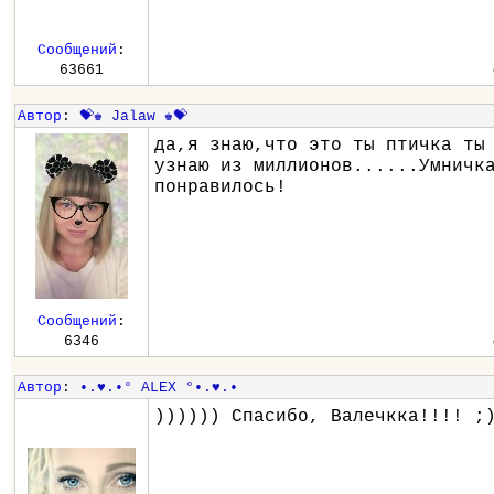
Сообщений
:
63661
Автор
:
💝♚ Jalaw ♚💝
да,я знаю,что это ты птичка ты
узнаю из миллионов......Умничк
понравилось!
Сообщений
:
6346
Автор
:
•.♥.•° ALEX °•.♥.•
)))))) Спасибо, Валечкка!!!! ;