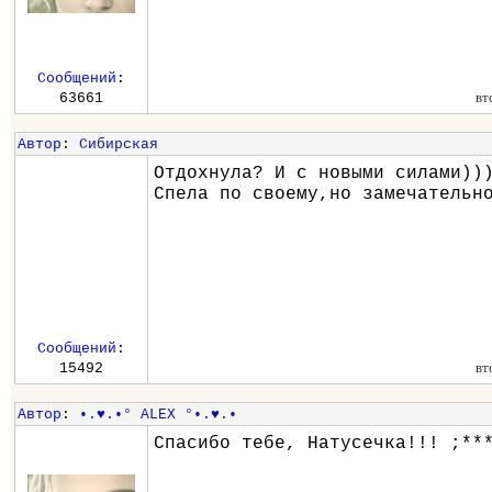
Сообщений
:
вт
63661
Автор
:
Сибирская
Отдохнула? И с новыми силами))
Спела по своему,но замечательн
Сообщений
:
вт
15492
Автор
:
•.♥.•° ALEX °•.♥.•
Спасибо тебе, Натусечка!!! ;**