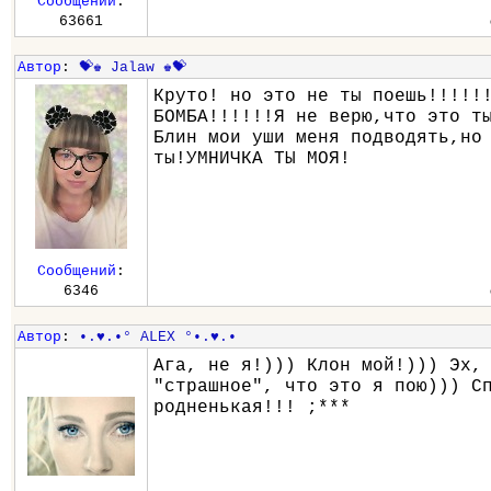
Сообщений
:
63661
Автор
:
💝♚ Jalaw ♚💝
Круто! но это не ты поешь!!!!!
БОМБА!!!!!!Я не верю,что это т
Блин мои уши меня подводять,но
ты!УМНИЧКА ТЫ МОЯ!
Сообщений
:
6346
Автор
:
•.♥.•° ALEX °•.♥.•
Ага, не я!))) Клон мой!))) Эх,
"страшное", что это я пою))) С
родненькая!!! ;***