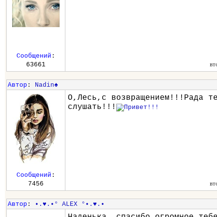
Сообщений
:
вт
63661
Автор
:
Nadin♠
О,Лесь,с возвращением!!!Рада т
слушать!!!
Сообщений
:
вт
7456
Автор
:
•.♥.•° ALEX °•.♥.•
Наденька, спасибо огромное теб