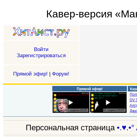
Кавер-версия «Макс
Войти
Зарегистрироваться
Прямой эфир!
|
Форум!
Прямой эфир!
Кар
Пол
DV S
Алс
Джи
Персональная страница
•.♥.•°