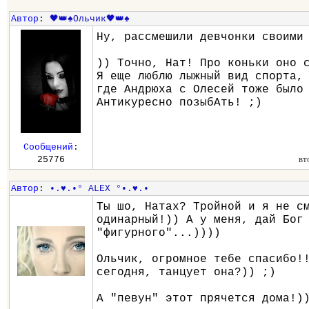
Автор
:
🖤👑♠️Ольчик🖤👑♠️
Ну, рассмешили девчонки своими
)) Точно, Нат! Про коньки оно 
Я еще люблю лыжный вид спорта,
где Андрюха с Олесей тоже было
Антикуресно позыбАть! ;)
Сообщений
:
вт
25776
Автор
:
•.♥.•° ALEX °•.♥.•
Ты шо, Натах? Тройной и я не с
одинарный!)) А у меня, дай Бог
"фигурного"...))))
Ольчик, огромное тебе спасибо!
сегодня, танцует она?)) ;)
А "певун" этот прячется дома!)