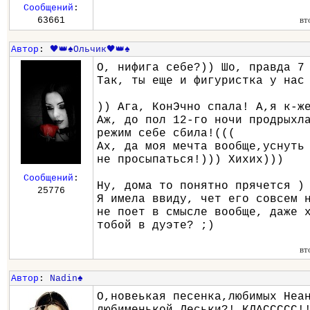
Сообщений
:
вт
63661
Автор
:
🖤👑♠️Ольчик🖤👑♠️
О, нифига себе?)) Шо, правда 7
Так, ты еще и фигуристка у нас
)) Ага, КонЭчно спала! А,я к-ж
Аж, до пол 12-го ночи продрыхл
режим себе сбила!(((
Ах, да моя мечта вообще,уснуть
не просыпаться!))) Хихих)))
Сообщений
:
Ну, дома то понятно прячется )
25776
Я имела ввиду, чет его совсем 
не поет в смысле вообще, даже 
тобой в дуэте? ;)
вт
Автор
:
Nadin♠
О,новеькая песенка,любимых Неа
любименькой Леськи?! КЛАССССС!