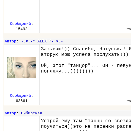
Сообщений
:
вт
15492
Автор
:
•.♥.•° ALEX °•.♥.•
Зазываю!)) Спасибо, Натуська! 
вторую мою успела послухать!))
Ой, этот "танцор"... Он - певу
погляжу...))))))))
Сообщений
:
вт
63661
Автор
:
Сибирская
Устрой ему там "танцы со звезд
поучиться))это не песенки расп