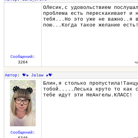
ОЛесик,с удовольствием послуша
проблема есть перескакивает и 
тебя...Но это уже не важно..я 
пою...Когда такое желание есть
Сообщений
:
ч
3264
Автор
:
💝♚ Jalaw ♚💝
Блин,я столько пропустила!Танц
тобой.....Леська круто то как 
тебе идут эти НеАнгелы.КЛАСС!
Сообщений
:
су