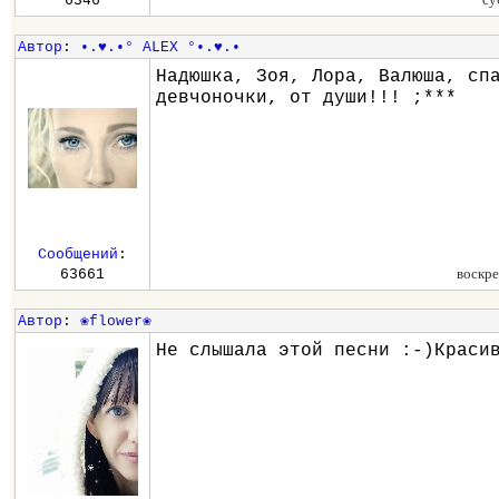
6346
Автор
:
•.♥.•° ALEX °•.♥.•
Надюшка, Зоя, Лора, Валюша, сп
девчоночки, от души!!! ;***
Сообщений
:
воскре
63661
Автор
:
❀flower❀
Не слышала этой песни :-)Краси