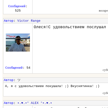
Сообщений
:
воскре
525
Автор
:
Victor Range
Олеся!С удовольствием послушал
Сообщений
: 54
суб
Автор
: ツ
А, я с удовольствием покушала! ;) Вкуснятинка! ;)
суб
Автор
:
•.♥.•° ALEX °•.♥.•