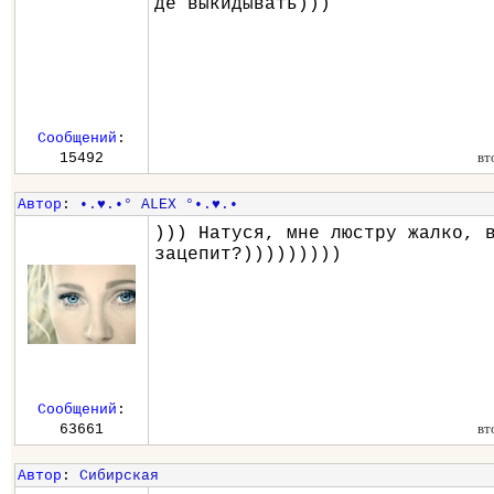
де выкидывать)))
Сообщений
:
вт
15492
Автор
:
•.♥.•° ALEX °•.♥.•
))) Натуся, мне люстру жалко, 
зацепит?)))))))))
Сообщений
:
вт
63661
Автор
:
Сибирская