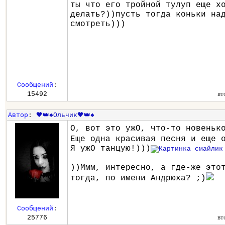
ты что его тройной тулуп еще х
делать?))пусть тогда коньки на
смотреть)))
Сообщений
:
вт
15492
Автор
:
🖤👑♠️Ольчик🖤👑♠️
О, вот это ужО, что-то новеньк
Еще одна красивая песня и еще 
Я ужО танцую!)))
))Ммм, интересно, а где-же это
тогда, по имени Андрюха? ;)
Сообщений
:
вт
25776