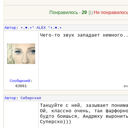
Понравилось -
29
:)
|
Не понравилось
Автор
:
•.♥.•° ALEX °•.♥.•
Чего-то звук западает немного.
Сообщений
:
вт
63661
Автор
:
Сибирская
Танцуйте с ней, зазывает поним
Ой, классно очень, так фарфорн
будто боишься, Андрюху выронит
Суперско)))