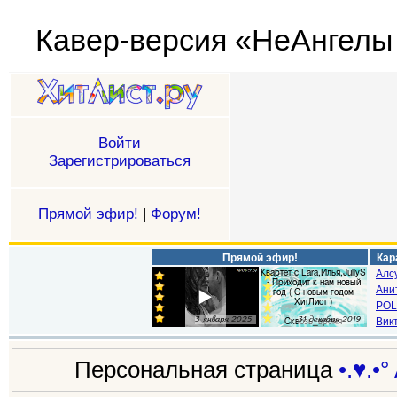
Кавер-версия «НеАнгелы -
Войти
Зарегистрироваться
Прямой эфир!
|
Форум!
Прямой эфир!
Кар
Алс
Ани
POL
Викт
Персональная страница
•.♥.•°