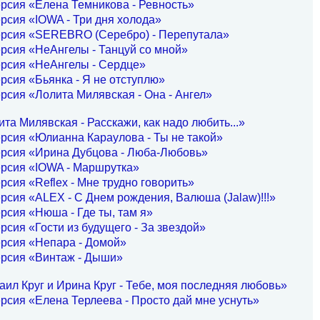
рсия «Елена Темникова - Ревность»
рсия «IOWA - Три дня холода»
ерсия «SEREBRO (Серебро) - Перепутала»
рсия «НеАнгелы - Танцуй со мной»
ерсия «НеАнгелы - Сердце»
рсия «Бьянка - Я не отступлю»
рсия «Лолита Милявская - Она - Ангел»
та Милявская - Расскажи, как надо любить...»
рсия «Юлианна Караулова - Ты не такой»
ерсия «Ирина Дубцова - Люба-Любовь»
ерсия «IOWA - Маршрутка»
рсия «Reflex - Мне трудно говорить»
рсия «ALEX - С Днем рождения, Валюша (Jalaw)!!!»
рсия «Нюша - Где ты, там я»
рсия «Гости из будущего - За звездой»
рсия «Непара - Домой»
ерсия «Винтаж - Дыши»
ил Круг и Ирина Круг - Тебе, моя последняя любовь»
рсия «Елена Терлеева - Просто дай мне уснуть»