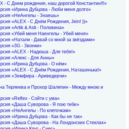
 - С Днем рождения, наш дорогой Константин!!!»
рсия «Ирина Дубцова - Люби меня долго»
ерсия «НеАнгелы - Знаешь»
рсия «ALEX - С Днём Рождения, Jein! ))»
рсия «Artik & Asti - Половина»
рсия «Убей меня Наенгелы - Убей меня»
рсия «Натали - Давай со мной за звёздами»
рсия «3G - Звонки»
рсия «ALEX - Надюша - Для тебя!»
рсия «Алекс - Для Анны»
рсия «Ирина Дубцова - О нём»
рсия «ALEX - С Днём Рождения, Наташенька!»
ерсия «Земфира - Ариведерчи»
на Терлеева и Прохор Шаляпин - Между мною и
рсия «Reflex - Сойти с ума»
рсия «Даша Суворова - Я пою тебе»
рсия «НеАнгелы - По клеточкам»
рсия «Ирина Дубцова - Как бы не так»
рсия «Даша Суворова - На Лондонских Стеклах»
рсия «Ирина Круг - Снег»