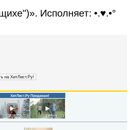
ихе")». Исполняет: •.♥.•°
ХитЛист.Ру Продакшн!