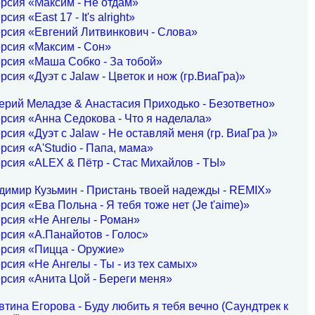
рсия «Максим - Не отдам»
сия «East 17 - It's alright»
рсия «Евгений Литвинкович - Слова»
рсия «Максим - Сон»
рсия «Маша Собко - За тобой»
рсия «Дуэт с Jalaw - Цветок и нож (гр.ВиаГра)»
ерий Меладзе & Анастасия Приходько - Безответно»
рсия «Анна Седокова - Что я наделала»
рсия «Дуэт с Jalaw - Не оставляй меня (гр. ВиаГра )»
рсия «A'Studio - Папа, мама»
рсия «ALEX & Пётр - Стас Михайлов - ТЫ»
димир Кузьмин - Пристань твоей надежды - REMIX»
рсия «Ева Польна - Я тебя тоже нет (Je t'aime)»
рсия «Не Ангелы - Роман»
рсия «А.Панайотов - Голос»
рсия «Пицца - Оружие»
рсия «Не Ангелы - Ты - из тех самых»
рсия «Анита Цой - Береги меня»
тина Егорова - Буду любить я тебя вечно (Саундтрек к