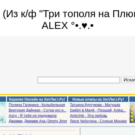
Из к/ф "Три тополя на Плющ
ALEX °•.♥.•
Караоке Онлайн на ХитЛист.Ру!
Новые клипы на ХитЛист.Ру!
Полина Гагарина - Колыбельная
Татьяна Куртукова - Матушка
Виктория Дайнеко - Сотри его и...
Galibri & Mavik - Прощай, Алёш...
Алсу - Я тебя не придумала
Amirchik - Эта любовь
Джимми, Джимми Ача (Jimmy Jimm...
Люся Чеботина - Солнце Монако