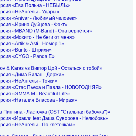
ерсия «Ева Польна - НЕБЫЛЬ»
ерсия «НеАнгелы - Удары»
рсия «Anivar - Любимый человек»
рсия «Ирина Дубцова - Факт»
рсия «MBAND (M-Band) - Она вернётся»
рсия «Мохито - Не беги от меня»
рсия «Artik & Asti - Номер 1»
рсия «Burito - Штрихи»
ерсия «CYGO - Panda E»
ov & Karas vs Виктор Цой - Остаться с тобой»
ерсия «Дима Билан - Держи»
рсия «НеАнгелы - Точки»
ерсия «Стас Пьеха и Павла - НОВОГОДНЯЯ»
рсия «ЭММА М - Beautiful Life»
ерсия «Наталия Власова - Мираж»
 Пингина - Ласточка (OST "Стальная бабочка")»
рсия «Иракли feat Даша Суворова - Нелюбовь»
рсия «НеАнгелы - По клеточкам»