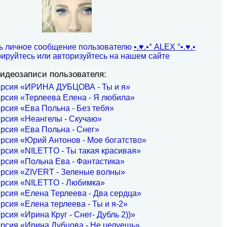
ь личное сообщение пользователю
•.♥.•° ALEX °•.♥.•
рируйтесь или авторизуйтесь на нашем сайте
идеозаписи пользователя:
ерсия «ИРИНА ДУБЦОВА - Ты и я»
рсия «Терлеева Елена - Я любила»
рсия «Ева Польна - Без тебя»
рсия «Неангелы - Скучаю»
рсия «Ева Польна - Снег»
рсия «Юрий Антонов - Мое богатство»
рсия «NILETTO - Ты такая красивая»
рсия «Польна Ева - Фантастика»
ерсия «ZIVERT - Зеленые волны»
ерсия «NILETTO - Любимка»
рсия «Елена Терлеева - Два сердца»
рсия «Елена терлеева - Ты и я-2»
рсия «Ирина Круг - Снег- Дубль 2))»
рсия «Ирина Дубцова - Не целуешь»