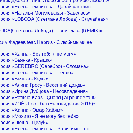
иник Джокер - Лишь небо знает про мою любовь»
рсия «Елена Темникова - Давай улетим»
рсия «Наталья Могилевская - Завелась»
ерсия «LOBODA (Светлана Лобода) - Случайная»
ODA(Светлана Лобода) - Твои глаза (REMIX)»
им Фадеев feat. Наргиз - С любимыми не
рсия «Ханна - Без тебя я не могу»
рсия «Бьянка - Крыша»
ерсия «SEREBRO (Серебро) - Сломана»
рсия «Елена Темникова - Тепло»
рсия «Бьянка - Кеды»
рсия «Алина Гросу - Весенний дождь»
ерсия «Ирина Дубцова - Несовпадения»
сия «Patricia Kaas - Quand j'ai peur de tout»
рсия «ZOË - Loin d'ici (Евровидение 2016)»
ерсия «Ханна - Омар Хайям»
рсия «Мохито - Я не могу без тебя»
ерсия «Нюша - Целуй»
рсия «Елена Темникова - Зависимость»