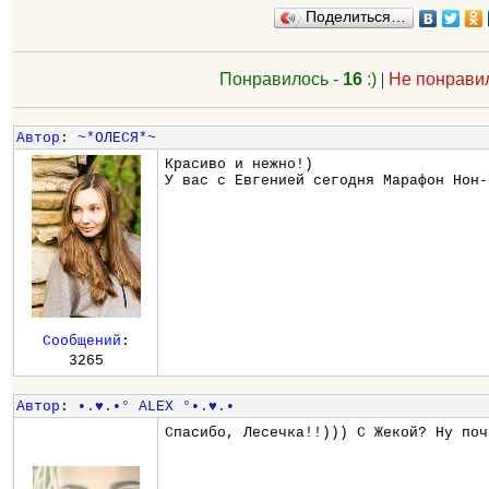
Поделиться…
Понравилось -
16
:)
|
Не понрави
Автор
:
~*ОЛЕСЯ*~
Красиво и нежно!)
У вас с Евгенией сегодня Марафон Нон-
Сообщений
:
3265
Автор
:
•.♥.•° ALEX °•.♥.•
Спасибо, Лесечка!!))) С Жекой? Ну поч