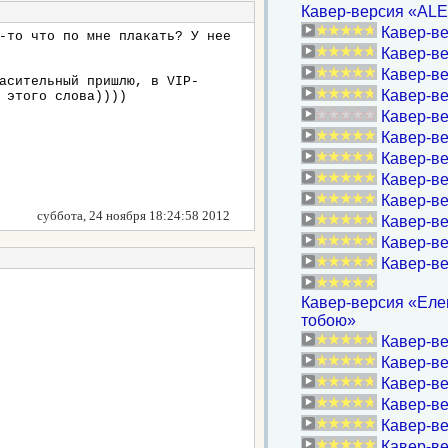
Кавер-версия «ALEX
Кавер-ве
-то что по мне плакать? У нее
Кавер-в
Кавер-ве
асительный пришлю, в VIP-
Кавер-ве
 этого слова))))
Кавер-ве
Кавер-ве
Кавер-ве
Кавер-ве
Кавер-ве
суббота, 24 ноября 18:24:58 2012
Кавер-ве
Кавер-ве
Кавер-в
Кавер-версия «Еле
тобою»
Кавер-ве
Кавер-ве
Кавер-ве
Кавер-ве
Кавер-ве
Кавер-ве