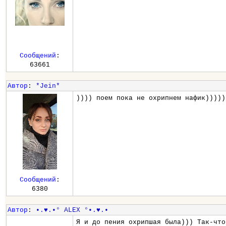
Сообщений
:
63661
Автор
:
*Jein*
)))) поем пока не охрипнем нафик)))))
Сообщений
:
6380
Автор
:
•.♥.•° ALEX °•.♥.•
Я и до пения охрипшая была))) Так-что