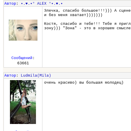
Автор
:
•.♥.•° ALEX °•.♥.•
Элечка, спасибо большое!!!))) А сцене
и без меня хватает)))))))
Костя, спасибо и тебе!!! Тебе я пригл
зону))) "Зона" - это в хорошем смысле
Сообщений
:
63661
Автор
:
Ludmila(Mila)
очень красиво) вы большая молодец)