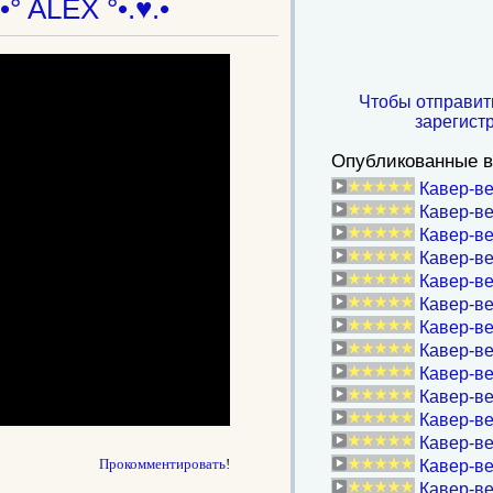
.•° ALEX °•.♥.•
Чтобы отправит
зарегист
Опубликованные в
Кавер-в
Кавер-ве
Кавер-ве
Кавер-ве
Кавер-ве
Кавер-ве
Кавер-ве
Кавер-ве
Кавер-в
Кавер-в
Кавер-ве
Кавер-ве
Прокомментировать
!
Кавер-ве
Кавер-ве