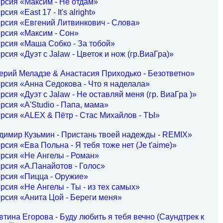
рсия «Максим - Не отдам»
сия «East 17 - It's alright»
рсия «Евгений Литвинкович - Слова»
рсия «Максим - Сон»
рсия «Маша Собко - За тобой»
рсия «Дуэт с Jalaw - Цветок и нож (гр.ВиаГра)»
ерий Меладзе & Анастасия Приходько - Безответно»
рсия «Анна Седокова - Что я наделала»
рсия «Дуэт с Jalaw - Не оставляй меня (гр. ВиаГра )»
рсия «A'Studio - Папа, мама»
рсия «ALEX & Пётр - Стас Михайлов - ТЫ»
димир Кузьмин - Пристань твоей надежды - REMIX»
рсия «Ева Польна - Я тебя тоже нет (Je t'aime)»
рсия «Не Ангелы - Роман»
рсия «А.Панайотов - Голос»
рсия «Пицца - Оружие»
рсия «Не Ангелы - Ты - из тех самых»
рсия «Анита Цой - Береги меня»
тина Егорова - Буду любить я тебя вечно (Саундтрек к