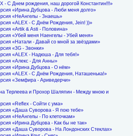
 - С Днем рождения, наш дорогой Константин!!!»
рсия «Ирина Дубцова - Люби меня долго»
ерсия «НеАнгелы - Знаешь»
рсия «ALEX - С Днём Рождения, Jein! ))»
рсия «Artik & Asti - Половина»
рсия «Убей меня Наенгелы - Убей меня»
рсия «Натали - Давай со мной за звёздами»
рсия «3G - Звонки»
рсия «ALEX - Надюша - Для тебя!»
рсия «Алекс - Для Анны»
рсия «Ирина Дубцова - О нём»
рсия «ALEX - С Днём Рождения, Наташенька!»
ерсия «Земфира - Ариведерчи»
на Терлеева и Прохор Шаляпин - Между мною и
рсия «Reflex - Сойти с ума»
рсия «Даша Суворова - Я пою тебе»
рсия «НеАнгелы - По клеточкам»
рсия «Ирина Дубцова - Как бы не так»
рсия «Даша Суворова - На Лондонских Стеклах»
рсия «Ирина Круг - Снег»