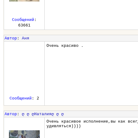
Сообщений
:
63661
Автор
:
Аня
Очень красиво .
Сообщений
: 2
Автор
:
ღ ღ ღНаталияღ ღ ღ
Очень красивое исполнение,вы как всег
удивляться))))