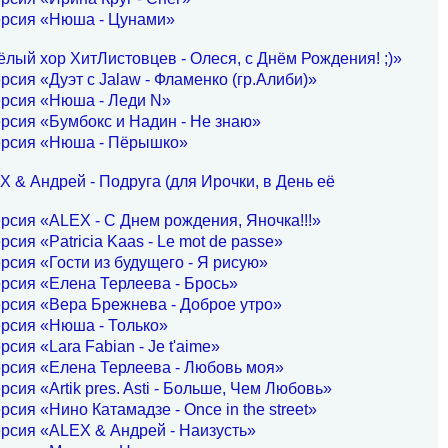
ерсия «Нюша - Цунами»
лый хор ХитЛистовцев - Олеся, с Днём Рождения! ;)»
рсия «Дуэт с Jalaw - Фламенко (гр.Алиби)»
ерсия «Нюша - Леди N»
рсия «Бумбокс и Надин - Не знаю»
ерсия «Нюша - Пёрышко»
 & Андрей - Подруга (для Ирочки, в День её
рсия «ALEX - С Днем рождения, Яночка!!!»
рсия «Patricia Kaas - Le mot de passe»
рсия «Гости из будущего - Я рисую»
рсия «Елена Терлеева - Брось»
рсия «Вера Брежнева - Доброе утро»
рсия «Нюша - Только»
рсия «Lara Fabian - Je t'aime»
рсия «Елена Терлеева - Любовь моя»
рсия «Artik pres. Asti - Больше, Чем Любовь»
рсия «Нино Катамадзе - Once in the street»
рсия «ALEX & Андрей - Наизусть»