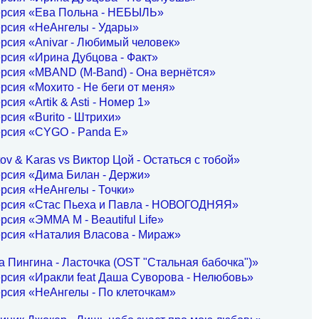
ерсия «Ева Польна - НЕБЫЛЬ»
ерсия «НеАнгелы - Удары»
рсия «Anivar - Любимый человек»
рсия «Ирина Дубцова - Факт»
рсия «MBAND (M-Band) - Она вернётся»
рсия «Мохито - Не беги от меня»
рсия «Artik & Asti - Номер 1»
рсия «Burito - Штрихи»
ерсия «CYGO - Panda E»
ov & Karas vs Виктор Цой - Остаться с тобой»
ерсия «Дима Билан - Держи»
рсия «НеАнгелы - Точки»
ерсия «Стас Пьеха и Павла - НОВОГОДНЯЯ»
рсия «ЭММА М - Beautiful Life»
ерсия «Наталия Власова - Мираж»
 Пингина - Ласточка (OST "Стальная бабочка")»
рсия «Иракли feat Даша Суворова - Нелюбовь»
рсия «НеАнгелы - По клеточкам»