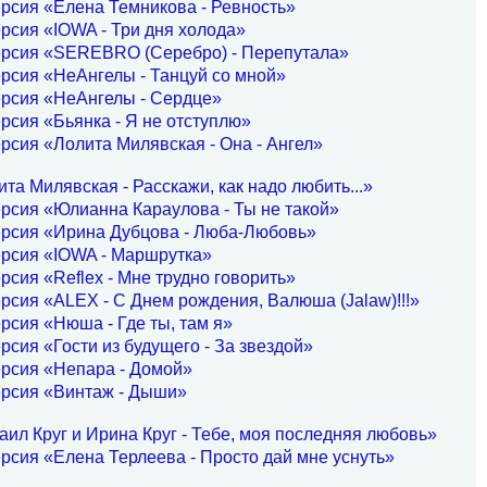
рсия «Елена Темникова - Ревность»
рсия «IOWA - Три дня холода»
ерсия «SEREBRO (Серебро) - Перепутала»
рсия «НеАнгелы - Танцуй со мной»
ерсия «НеАнгелы - Сердце»
рсия «Бьянка - Я не отступлю»
рсия «Лолита Милявская - Она - Ангел»
та Милявская - Расскажи, как надо любить...»
рсия «Юлианна Караулова - Ты не такой»
ерсия «Ирина Дубцова - Люба-Любовь»
ерсия «IOWA - Маршрутка»
рсия «Reflex - Мне трудно говорить»
рсия «ALEX - С Днем рождения, Валюша (Jalaw)!!!»
рсия «Нюша - Где ты, там я»
рсия «Гости из будущего - За звездой»
рсия «Непара - Домой»
ерсия «Винтаж - Дыши»
ил Круг и Ирина Круг - Тебе, моя последняя любовь»
рсия «Елена Терлеева - Просто дай мне уснуть»