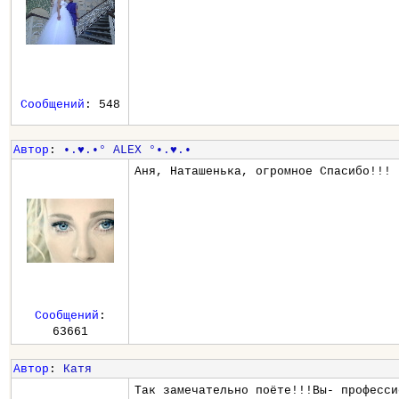
Сообщений
: 548
Автор
:
•.♥.•° ALEX °•.♥.•
Аня, Наташенька, огромное Спасибо!!!
Сообщений
:
63661
Автор
:
Катя
Так замечательно поёте!!!Вы- професси