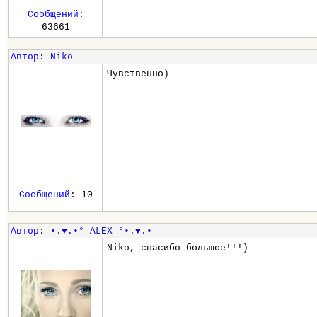
Сообщений
:
63661
Автор
:
Niko
Чувственно)
Сообщений
: 10
Автор
:
•.♥.•° ALEX °•.♥.•
Niko, спасибо большое!!!)