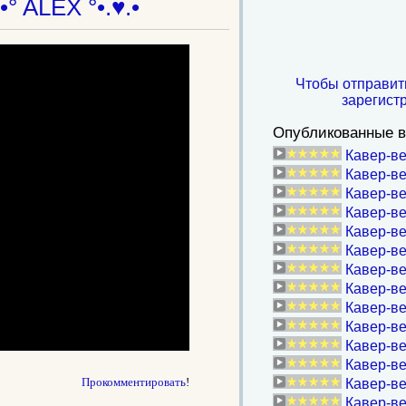
.•° ALEX °•.♥.•
Чтобы отправит
зарегист
Опубликованные в
Кавер-в
Кавер-ве
Кавер-ве
Кавер-ве
Кавер-ве
Кавер-ве
Кавер-ве
Кавер-ве
Кавер-в
Кавер-в
Кавер-ве
Кавер-ве
Прокомментировать
!
Кавер-ве
Кавер-ве