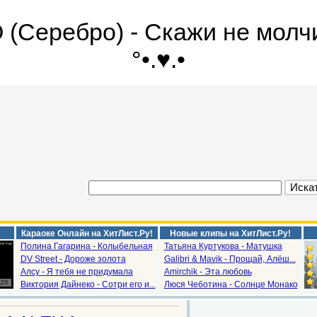
Серебро) - Скажи не молчи»
°•.♥.•
Караоке Онлайн на ХитЛист.Ру!
Новые клипы на ХитЛист.Ру!
Полина Гагарина - Колыбельная
Татьяна Куртукова - Матушка
DV Street - Дороже золота
Galibri & Mavik - Прощай, Алёш...
Алсу - Я тебя не придумала
Amirchik - Эта любовь
Виктория Дайнеко - Сотри его и...
Люся Чеботина - Солнце Монако