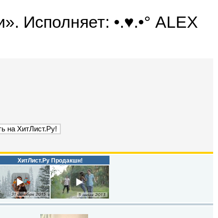
. Исполняет: •.♥.•° ALEX
ХитЛист.Ру Продакшн!