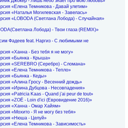
иник Джокер - Лишь небо знает про мою любовь»
рсия «Елена Темникова - Давай улетим»
рсия «Наталья Могилевская - Завелась»
ерсия «LOBODA (Светлана Лобода) - Случайная»
ODA(Светлана Лобода) - Твои глаза (REMIX)»
им Фадеев feat. Наргиз - С любимыми не
рсия «Ханна - Без тебя я не могу»
рсия «Бьянка - Крыша»
ерсия «SEREBRO (Серебро) - Сломана»
рсия «Елена Темникова - Тепло»
рсия «Бьянка - Кеды»
рсия «Алина Гросу - Весенний дождь»
ерсия «Ирина Дубцова - Несовпадения»
сия «Patricia Kaas - Quand j'ai peur de tout»
рсия «ZOË - Loin d'ici (Евровидение 2016)»
ерсия «Ханна - Омар Хайям»
рсия «Мохито - Я не могу без тебя»
ерсия «Нюша - Целуй»
рсия «Елена Темникова - Зависимость»