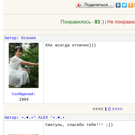
Поделиться…
Понравилось -
83
:)
|
Не понрави
Автор
:
Ксения
КАк всегда отлично)))
Сообщений
:
1904
<<<<
1
0
>>>>
Автор
:
•.♥.•° ALEX °•.♥.•
Светуль, спасибо тебе!!! ;))