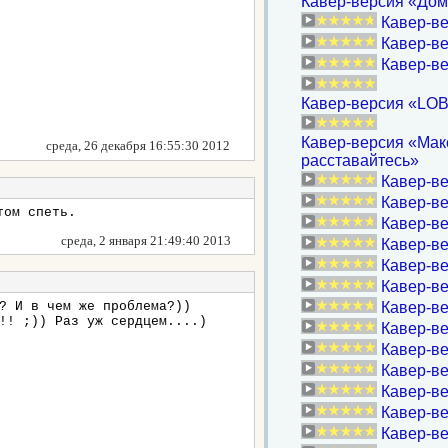
Кавер-версия «Дом
Кавер-ве
Кавер-ве
Кавер-в
Кавер-версия «LOB
Кавер-версия «Макс
среда, 26 декабря 16:55:30 2012
расставайтесь»
Кавер-ве
Кавер-ве
том спеть.
Кавер-в
среда, 2 января 21:49:40 2013
Кавер-ве
Кавер-ве
Кавер-ве
? И в чем же проблема?))
Кавер-в
!! ;)) Раз уж сердцем....)
Кавер-вер
Кавер-ве
Кавер-в
Кавер-ве
Кавер-в
Кавер-ве