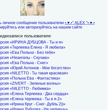
ь личное сообщение пользователю
•.♥.•° ALEX °•.♥.•
рируйтесь или авторизуйтесь на нашем сайте
идеозаписи пользователя:
ерсия «ИРИНА ДУБЦОВА - Ты и я»
рсия «Терлеева Елена - Я любила»
рсия «Ева Польна - Без тебя»
рсия «Неангелы - Скучаю»
рсия «Ева Польна - Снег»
рсия «Юрий Антонов - Мое богатство»
рсия «NILETTO - Ты такая красивая»
рсия «Польна Ева - Фантастика»
ерсия «ZIVERT - Зеленые волны»
ерсия «NILETTO - Любимка»
рсия «Елена Терлеева - Два сердца»
рсия «Елена терлеева - Ты и я-2»
рсия «Ирина Круг - Снег- Дубль 2))»
рсия «Ирина Дубцова - Не целуешь»