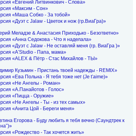
рсия «Евгений Литвинкович - Слова»
рсия «Максим - Сон»
рсия «Маша Собко - За тобой»
рсия «Дуэт с Jalaw - Цветок и нож (гр.ВиаГра)»
ерий Меладзе & Анастасия Приходько - Безответно»
рсия «Анна Седокова - Что я наделала»
рсия «Дуэт с Jalaw - Не оставляй меня (гр. ВиаГра )»
рсия «A'Studio - Папа, мама»
рсия «ALEX & Пётр - Стас Михайлов - ТЫ»
димир Кузьмин - Пристань твоей надежды - REMIX»
рсия «Ева Польна - Я тебя тоже нет (Je t'aime)»
рсия «Не Ангелы - Роман»
рсия «А.Панайотов - Голос»
рсия «Пицца - Оружие»
рсия «Не Ангелы - Ты - из тех самых»
рсия «Анита Цой - Береги меня»
тина Егорова - Буду любить я тебя вечно (Саундтрек к
на")»
рсия «Рождество - Так хочется жить»