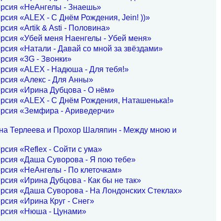
ерсия «НеАнгелы - Знаешь»
рсия «ALEX - С Днём Рождения, Jein! ))»
рсия «Artik & Asti - Половина»
рсия «Убей меня Наенгелы - Убей меня»
рсия «Натали - Давай со мной за звёздами»
рсия «3G - Звонки»
рсия «ALEX - Надюша - Для тебя!»
рсия «Алекс - Для Анны»
рсия «Ирина Дубцова - О нём»
рсия «ALEX - С Днём Рождения, Наташенька!»
ерсия «Земфира - Ариведерчи»
на Терлеева и Прохор Шаляпин - Между мною и
рсия «Reflex - Сойти с ума»
рсия «Даша Суворова - Я пою тебе»
рсия «НеАнгелы - По клеточкам»
рсия «Ирина Дубцова - Как бы не так»
рсия «Даша Суворова - На Лондонских Стеклах»
рсия «Ирина Круг - Снег»
ерсия «Нюша - Цунами»