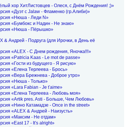
лый хор ХитЛистовцев - Олеся, с Днём Рождения! ;)»
рсия «Дуэт с Jalaw - Фламенко (гр.Алиби)»
ерсия «Нюша - Леди N»
рсия «Бумбокс и Надин - Не знаю»
ерсия «Нюша - Пёрышко»
 & Андрей - Подруга (для Ирочки, в День её
рсия «ALEX - С Днем рождения, Яночка!!!»
рсия «Patricia Kaas - Le mot de passe»
рсия «Гости из будущего - Я рисую»
рсия «Елена Терлеева - Брось»
рсия «Вера Брежнева - Доброе утро»
рсия «Нюша - Только»
рсия «Lara Fabian - Je t'aime»
рсия «Елена Терлеева - Любовь моя»
рсия «Artik pres. Asti - Больше, Чем Любовь»
рсия «Нино Катамадзе - Once in the street»
рсия «ALEX & Андрей - Наизусть»
рсия «Максим - Не отдам»
сия «East 17 - It's alright»