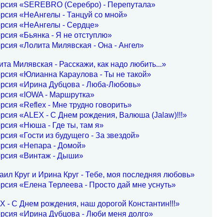
ерсия «SEREBRO (Серебро) - Перепутала»
рсия «НеАнгелы - Танцуй со мной»
ерсия «НеАнгелы - Сердце»
рсия «Бьянка - Я не отступлю»
рсия «Лолита Милявская - Она - Ангел»
та Милявская - Расскажи, как надо любить...»
рсия «Юлианна Караулова - Ты не такой»
ерсия «Ирина Дубцова - Люба-Любовь»
ерсия «IOWA - Маршрутка»
рсия «Reflex - Мне трудно говорить»
рсия «ALEX - С Днем рождения, Валюша (Jalaw)!!!»
рсия «Нюша - Где ты, там я»
рсия «Гости из будущего - За звездой»
рсия «Непара - Домой»
ерсия «Винтаж - Дыши»
ил Круг и Ирина Круг - Тебе, моя последняя любовь»
рсия «Елена Терлеева - Просто дай мне уснуть»
 - С Днем рождения, наш дорогой Константин!!!»
рсия «Ирина Дубцова - Люби меня долго»