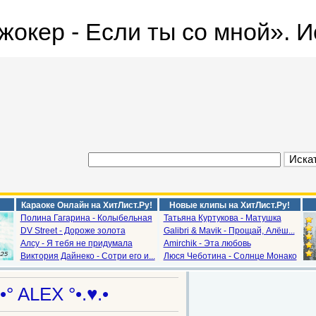
кер - Если ты со мной». Исп
Караоке Онлайн на ХитЛист.Ру!
Новые клипы на ХитЛист.Ру!
Полина Гагарина - Колыбельная
Татьяна Куртукова - Матушка
DV Street - Дороже золота
Galibri & Mavik - Прощай, Алёш...
Алсу - Я тебя не придумала
Amirchik - Эта любовь
Виктория Дайнеко - Сотри его и...
Люся Чеботина - Солнце Монако
.•° ALEX °•.♥.•