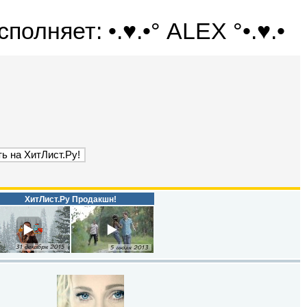
олняет: •.♥.•° ALEX °•.♥.•
ХитЛист.Ру Продакшн!