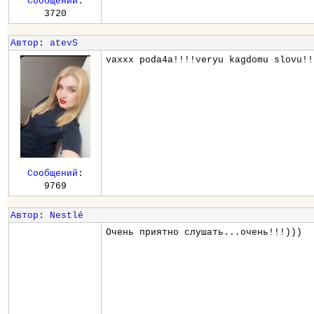
Сообщений
:
3720
Автор
:
atevS
vaxxx poda4a!!!!veryu kagdomu slovu!!
Сообщений
:
9769
Автор
:
Nestlé
Очень приятно слушать...очень!!!)))