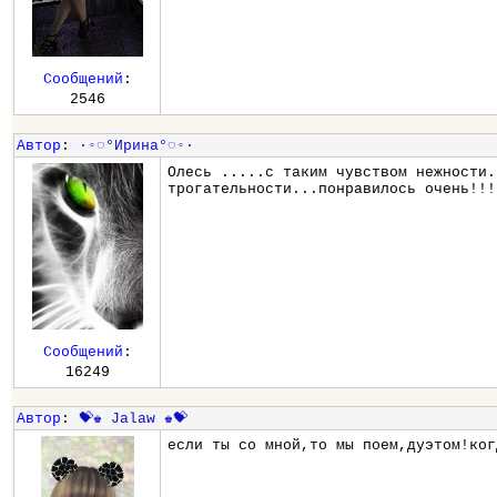
Сообщений
:
2546
Автор
:
∙◦◌°Ирина°◌◦∙
Олесь .....с таким чувством нежности.
трогательности...понравилось очень!!!
Сообщений
:
16249
Автор
:
💝♚ Jalaw ♚💝
если ты со мной,то мы поем,дуэтом!ког