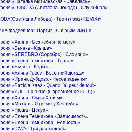
рсия «Наталья Могилевская - Завелась»
ерсия «LOBODA (Светлана Лобода) - Случайная»
ODA(Светлана Лобода) - Твои глаза (REMIX)»
им Фадеев feat. Наргиз - С любимыми не
рсия «Ханна - Без тебя я не могу»
рсия «Бьянка - Крыша»
ерсия «SEREBRO (Серебро) - Сломана»
рсия «Елена Темникова - Тепло»
рсия «Бьянка - Кеды»
рсия «Алина Гросу - Весенний дождь»
ерсия «Ирина Дубцова - Несовпадения»
сия «Patricia Kaas - Quand j'ai peur de tout»
рсия «ZOË - Loin d'ici (Евровидение 2016)»
ерсия «Ханна - Омар Хайям»
рсия «Мохито - Я не могу без тебя»
ерсия «Нюша - Целуй»
рсия «Елена Темникова - Зависимость»
рсия «Елена Темникова - Ревность»
рсия «IOWA - Три дня холода»