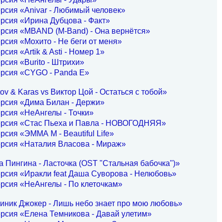
рсия «Anivar - Любимый человек»
рсия «Ирина Дубцова - Факт»
рсия «MBAND (M-Band) - Она вернётся»
рсия «Мохито - Не беги от меня»
рсия «Artik & Asti - Номер 1»
рсия «Burito - Штрихи»
ерсия «CYGO - Panda E»
ov & Karas vs Виктор Цой - Остаться с тобой»
ерсия «Дима Билан - Держи»
рсия «НеАнгелы - Точки»
ерсия «Стас Пьеха и Павла - НОВОГОДНЯЯ»
рсия «ЭММА М - Beautiful Life»
ерсия «Наталия Власова - Мираж»
 Пингина - Ласточка (OST "Стальная бабочка")»
рсия «Иракли feat Даша Суворова - Нелюбовь»
рсия «НеАнгелы - По клеточкам»
иник Джокер - Лишь небо знает про мою любовь»
рсия «Елена Темникова - Давай улетим»