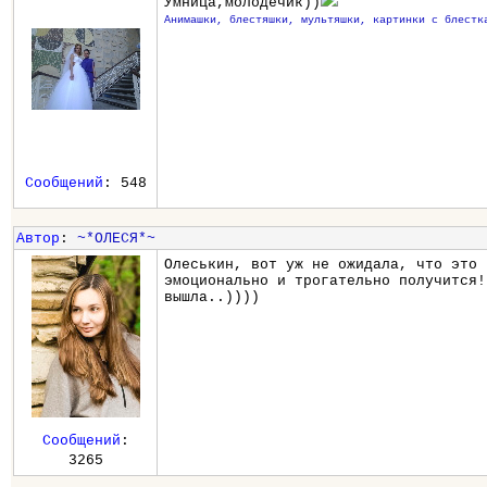
Умница,молодечик))
Анимашки, блестяшки, мультяшки, картинки с блестк
Сообщений
: 548
Автор
:
~*ОЛЕСЯ*~
Олеськин, вот уж не ожидала, что это 
эмоционально и трогательно получится!
вышла..))))
Сообщений
:
3265