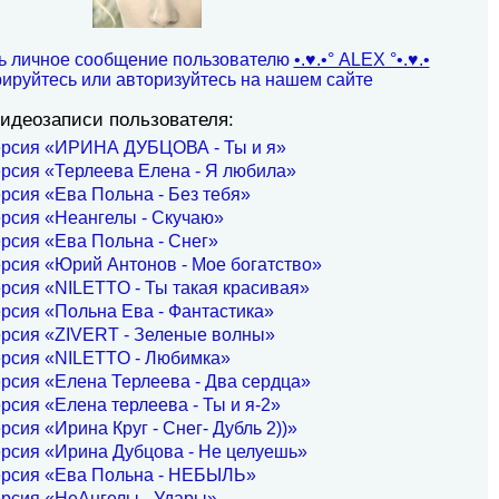
ь личное сообщение пользователю
•.♥.•° ALEX °•.♥.•
рируйтесь или авторизуйтесь на нашем сайте
идеозаписи пользователя:
ерсия «ИРИНА ДУБЦОВА - Ты и я»
рсия «Терлеева Елена - Я любила»
рсия «Ева Польна - Без тебя»
рсия «Неангелы - Скучаю»
рсия «Ева Польна - Снег»
рсия «Юрий Антонов - Мое богатство»
рсия «NILETTO - Ты такая красивая»
рсия «Польна Ева - Фантастика»
ерсия «ZIVERT - Зеленые волны»
ерсия «NILETTO - Любимка»
рсия «Елена Терлеева - Два сердца»
рсия «Елена терлеева - Ты и я-2»
рсия «Ирина Круг - Снег- Дубль 2))»
рсия «Ирина Дубцова - Не целуешь»
ерсия «Ева Польна - НЕБЫЛЬ»
ерсия «НеАнгелы - Удары»