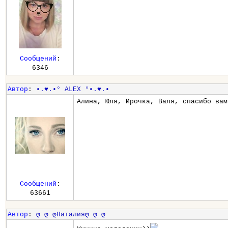
Сообщений
:
6346
Автор
:
•.♥.•° ALEX °•.♥.•
Алина, Юля, Ирочка, Валя, спасибо вам
Сообщений
:
63661
Автор
:
ღ ღ ღНаталияღ ღ ღ