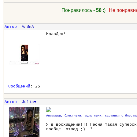
Понравилось -
58
:)
|
Не понрави
Автор
:
АлИнА
МолоДец!
Сообщений
: 25
Автор
:
Julia♥
Анимашки, блестяшки, мультяшки, картинки с блестк
Я в восхищении!!! Песня такая суперск
вообще..отпад ;) :*