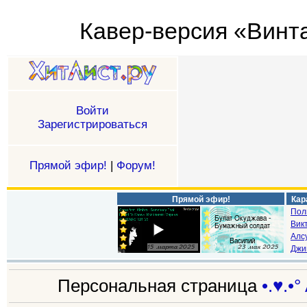
Кавер-версия «Винтаж
Войти
Зарегистрироваться
Прямой эфир!
|
Форум!
Прямой эфир!
Кар
Пол
Викт
Алс
Джи
Персональная страница
•.♥.•°