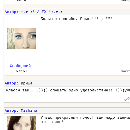
Автор
:
•.♥.•° ALEX °•.♥.•
Большое спасибо, Юлька!!! ;-***
Сообщений
:
воск
63661
Автор
: Ириша
классн так....)))) слушать одно удовольствие!!!!)))ум
суб
Автор
:
Mishina
У вас прекрасный голос! Вам надо заним
это точно!