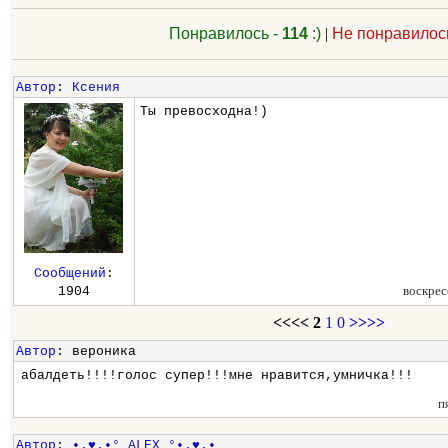
Понравилось -
114
:)
|
Не понравилос
Автор
:
Ксения
Ты превосходна!)
Сообщений
:
воскрес
1904
<<<<
2
1
0
>>>>
Автор
: вероника
абалдеть!!!!голос супер!!!мне нравится,умничка!!!
п
Автор
:
•.♥.•° ALEX °•.♥.•