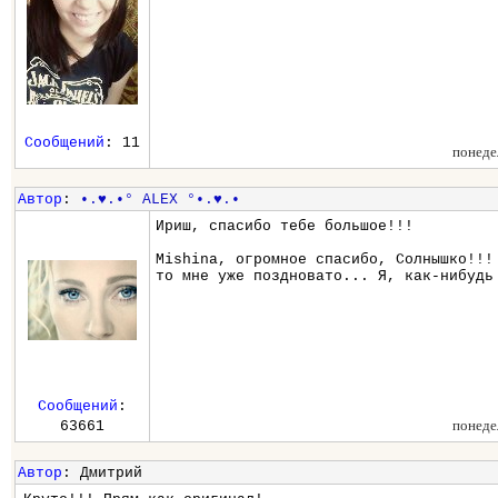
Сообщений
: 11
понеде
Автор
:
•.♥.•° ALEX °•.♥.•
Ириш, спасибо тебе большое!!!
Mishina, огромное спасибо, Солнышко!!!
то мне уже поздновато... Я, как-нибудь
Сообщений
:
понеде
63661
Автор
: Дмитрий