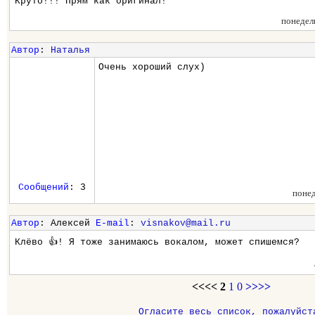
Круто!!! Прям как оригинал!
понедел
Автор
:
Наталья
Очень хороший слух)
Сообщений
: 3
поне
Автор
: Алексей
E-mail
:
visnakov@mail.ru
Клёво 👍! Я тоже занимаюсь вокалом, может спишемся?
<<<<
2
1
0
>>>>
Огласите весь список, пожалуйст