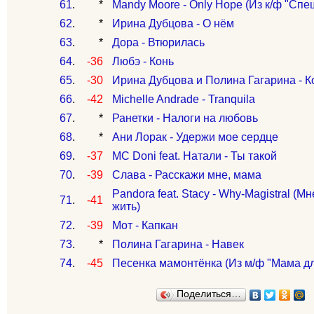
61
.
*
Mandy Moore - Only Hope (Из к/ф "Спе
62
.
*
Ирина Дубцова - О нём
63
.
*
Дора - Втюрилась
64
.
-36
Любэ - Конь
65
.
-30
Ирина Дубцова и Полина Гагарина - К
66
.
-42
Michelle Andrade - Tranquila
67
.
*
Ранетки - Налоги на любовь
68
.
*
Ани Лорак - Удержи мое сердце
69
.
-37
MC Doni feat. Натали - Ты такой
70
.
-39
Слава - Расскажи мне, мама
Pandora feat. Stacy - Why-Magistral (М
71
.
-41
жить)
72
.
-39
Мот - Капкан
73
.
*
Полина Гагарина - Навек
74
.
-45
Песенка мамонтёнка (Из м/ф "Мама д
Поделиться…