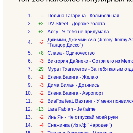
1
.
=
Полина Гагарина - Колыбельная
2
.
+2
DV Street - Дороже золота
3
.
+2
Алсу - Я тебя не придумала
Джимми, Джимми Ача (Jimmy Jimmy Aa
4
.
-2
"Танцор Диско")
5
.
+8
Слава - Одиночество
6
.
-3
Виктория Дайнеко - Сотри его из Mem
7
.
+29
Мурат Тхагалегов - За тебя калым отд
8
.
-1
Елена Ваенга - Желаю
9
.
-3
Дима Билан - Дотянись
10
.
-2
Елена Ваенга - Аэропорт
11
.
-2
ВиаГра feat. Вахтанг - У меня появилс
12
.
+13
Lara Fabian - Je t'aime
13
.
-2
Инь Ян - Не отпускай моей руки
14
.
-4
Снежинка (Из к/ф "Чародеи")