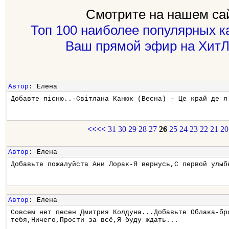
Смотрите на нашем са
Топ 100 наиболее популярных к
Ваш прямой эфир на ХитЛ
Автор
: Елена
Добавте пісню..-Світлана Канюк (Весна) – Це край де я
<<<<
31
30
29
28
27
26
25
24
23
22
21
20
Автор
: Елена
Добавьте пожалуйста Ани Лорак-Я вернусь,С первой улыб
Автор
: Елена
Совсем нет песен Дмитрия Колдуна...Добавьте Облака-бр
тебя,Ничего,Прости за всё,Я буду ждать...