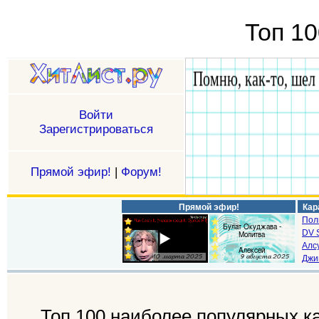
Топ 10
Войти
Зарегистрироваться
Прямой эфир!
|
Форум!
Прямой эфир!
Кар
Пол
DV S
Алс
Джи
Топ 100 наиболее популярных ка