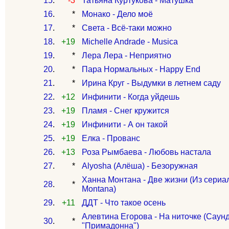
15
.
-3
Татьяна Куртукова - Матушка
16
.
*
Монако - Дело моё
17
.
*
Света - Всё-таки можно
18
.
+19
Michelle Andrade - Musica
19
.
*
Лера Лера - Неприятно
20
.
*
Пара Нормальных - Happy End
21
.
*
Ирина Круг - Выдумки в летнем саду
22
.
+12
Инфинити - Когда уйдешь
23
.
+19
Пламя - Снег кружится
24
.
+19
Инфинити - А он такой
25
.
+19
Елка - Прованс
26
.
+13
Роза Рымбаева - Любовь настала
27
.
*
Alyosha (Алёша) - Безоружная
Ханна Монтана - Две жизни (Из сери
28
.
*
Montana)
29
.
+11
ДДТ - Что такое осень
Алевтина Егорова - На ниточке (Саунд
30
.
*
"Примадонна")