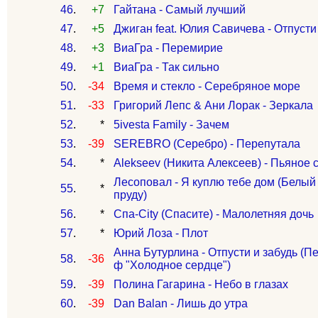
46
.
+7
Гайтана - Самый лучший
47
.
+5
Джиган feat. Юлия Савичева - Отпусти
48
.
+3
ВиаГра - Перемирие
49
.
+1
ВиаГра - Так сильно
50
.
-34
Время и стекло - Серебряное море
51
.
-33
Григорий Лепс & Ани Лорак - Зеркала
52
.
*
5ivesta Family - Зачем
53
.
-39
SEREBRO (Серебро) - Перепутала
54
.
*
Alekseev (Никита Алексеев) - Пьяное 
Лесоповал - Я куплю тебе дом (Белый
55
.
*
пруду)
56
.
*
Спа-City (Спасите) - Малолетняя дочь
57
.
*
Юрий Лоза - Плот
Анна Бутурлина - Отпусти и забудь (П
58
.
-36
ф "Холодное сердце")
59
.
-39
Полина Гагарина - Небо в глазах
60
.
-39
Dan Balan - Лишь до утра