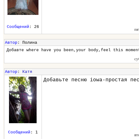
Сообщений
: 26
пя
Автор
: Полина
Добавте where have you been,your body,feel this momen
су
Автор
:
Катя
Добавьте песню iowa-простая пе
Сообщений
: 1
вт