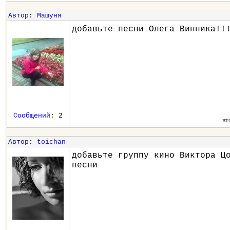
Автор
:
Машуня
добавьте песни Олега Винника!!
Сообщений
: 2
вт
Автор
:
toichan
добавьте группу кино Виктора Ц
песни