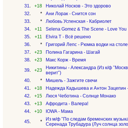
31
.
+18
Николай Носков - Это здорово
32
.
*
Ани Лорак - Снится сон
33
.
*
Любовь Успенская - Кабриолет
34
.
+11
Selena Gomez & The Scene - Love You 
35
.
+11
Elvira T - Всё решено
36
.
*
Григорий Лепс - Рюмка водки на столе
37
.
+23
Полина Гагарина - Шагай
38
.
+23
Макс Корж - Время
Никитины - Александра (Из к/ф "Моск
39
.
+23
верит")
40
.
*
Мишель - Зажгите свечи
41
.
+18
Надежда Кадышева и Антон Зацепин 
42
.
+15
Люся Чеботина - Солнце Монако
43
.
+13
Афродита - Валера!
44
.
+10
IOWA - Мама
Из м/ф "По следам бременских музыка
45
.
*
Серенада Трубадура (Луч солнца золот