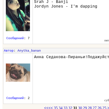
Srah J - Banji
Jordyn Jones - I'm dapping
Сообщений
: 7
пят
Автор
:
Anytka_banan
Анна Седакова-Пираньи!Подажуйс
Сообщений
: 2
суб
<<<<
35
34
33
32
31
30
29
28
27
26
25