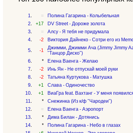
1
.
=
Полина Гагарина - Колыбельная
2
.
+17
DV Street - Дороже золота
3
.
=
Алсу - Я тебя не придумала
4
.
-2
Виктория Дайнеко - Сотри его из Mem
Джимми, Джимми Ача (Jimmy Jimmy Aa
5
.
-1
"Танцор Диско")
6
.
*
Елена Ваенга - Желаю
7
.
-2
Инь Ян - Не отпускай моей руки
8
.
-2
Татьяна Куртукова - Матушка
9
.
+1
Слава - Одиночество
10
.
+1
ВиаГра feat. Вахтанг - У меня появилс
11
.
*
Снежинка (Из к/ф "Чародеи")
12
.
=
Елена Ваенга - Аэропорт
13
.
*
Дима Билан - Дотянись
14
.
*
Полина Гагарина - Небо в глазах