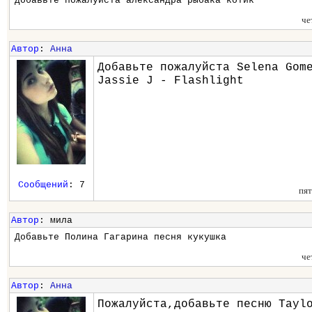
добавьте пожалуйста александра рыбака котик
че
Автор
:
Анна
Добавьте пожалуйста Selena Gom
Jassie J - Flashlight
Сообщений
: 7
пят
Автор
: мила
Добавьте Полина Гагарина песня кукушка
че
Автор
:
Анна
Пожалуйста,добавьте песню Tayl