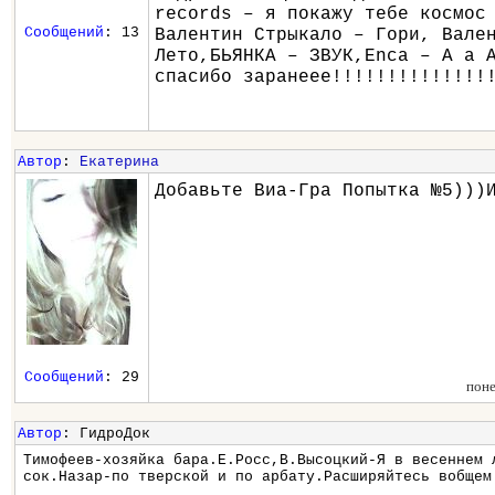
records – я покажу тебе космос
Сообщений
: 13
Валентин Стрыкало – Гори, Вале
Лето,БЬЯНКА – ЗВУК,Enca – A a 
спасибо заранеее!!!!!!!!!!!!!!
Автор
:
Екатерина
Добавьте Виа-Гра Попытка №5)))
Сообщений
: 29
поне
Автор
: ГидроДок
Тимофеев-хозяйка бара.Е.Росс,В.Высоцкий-Я в весеннем 
сок.Назар-по тверской и по арбату.Расширяйтесь вобщем