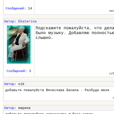
Сообщений
: 14
пят
Автор
:
Ekaterina
Подскажите пожалуйста, что дел
было музыку. Добавляю полность
слышно.
Сообщений
: 3
суб
Автор
: nik
добавьте пожалуйста Вячеслава Басюла - Разбуди меня
Автор
: марина