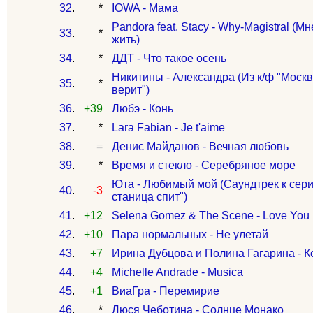
32
.
*
IOWA - Мама
Pandora feat. Stacy - Why-Magistral (М
33
.
*
жить)
34
.
*
ДДТ - Что такое осень
Никитины - Александра (Из к/ф "Моск
35
.
*
верит")
36
.
+39
Любэ - Конь
37
.
*
Lara Fabian - Je t'aime
38
.
=
Денис Майданов - Вечная любовь
39
.
*
Время и стекло - Серебряное море
Юта - Любимый мой (Саундтрек к сер
40
.
-3
станица спит")
41
.
+12
Selena Gomez & The Scene - Love You 
42
.
+10
Пара нормальных - Не улетай
43
.
+7
Ирина Дубцова и Полина Гагарина - К
44
.
+4
Michelle Andrade - Musica
45
.
+1
ВиаГра - Перемирие
46
.
*
Люся Чеботина - Солнце Монако