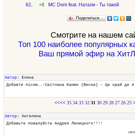
62
.
+8
MC Doni feat. Натали - Ты такой
Поделиться…
Смотрите на нашем са
Топ 100 наиболее популярных к
Ваш прямой эфир на ХитЛ
Автор
: Елена
Добавте пісню..-Світлана Канюк (Весна) – Це край де я
<<<<
35
34
33
32
31
30
29
28
27
26
25
Автор
: Ангелина
Добавьте пожалуйста Андрея Леницкого!!!!
пят