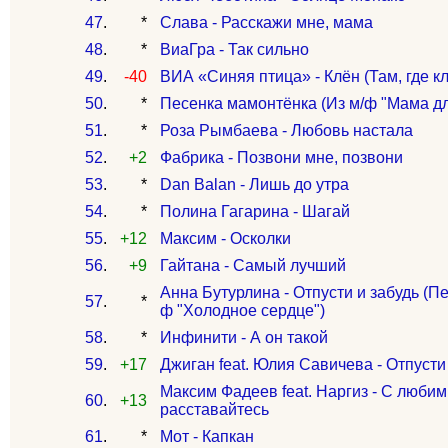
47
.
*
Слава - Расскажи мне, мама
48
.
*
ВиаГра - Так сильно
49
.
-40
ВИА «Синяя птица» - Клён (Там, где к
50
.
*
Песенка мамонтёнка (Из м/ф "Мама д
51
.
*
Роза Рымбаева - Любовь настала
52
.
+2
Фабрика - Позвони мне, позвони
53
.
*
Dan Balan - Лишь до утра
54
.
*
Полина Гагарина - Шагай
55
.
+12
Максим - Осколки
56
.
+9
Гайтана - Самый лучший
Анна Бутурлина - Отпусти и забудь (П
57
.
*
ф "Холодное сердце")
58
.
*
Инфинити - А он такой
59
.
+17
Джиган feat. Юлия Савичева - Отпусти
Максим Фадеев feat. Наргиз - С люби
60
.
+13
расставайтесь
61
.
*
Мот - Капкан