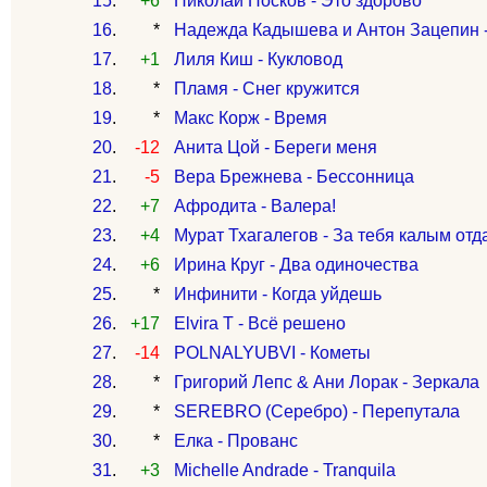
15
.
+6
Николай Носков - Это здорово
16
.
*
Надежда Кадышева и Антон Зацепин 
17
.
+1
Лиля Киш - Кукловод
18
.
*
Пламя - Снег кружится
19
.
*
Макс Корж - Время
20
.
-12
Анита Цой - Береги меня
21
.
-5
Вера Брежнева - Бессонница
22
.
+7
Афродита - Валера!
23
.
+4
Мурат Тхагалегов - За тебя калым отд
24
.
+6
Ирина Круг - Два одиночества
25
.
*
Инфинити - Когда уйдешь
26
.
+17
Elvira T - Всё решено
27
.
-14
POLNALYUBVI - Кометы
28
.
*
Григорий Лепс & Ани Лорак - Зеркала
29
.
*
SEREBRO (Серебро) - Перепутала
30
.
*
Елка - Прованс
31
.
+3
Michelle Andrade - Tranquila