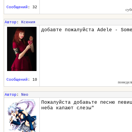
Сообщений
: 32
суб
Автор
:
Ксения
добавте пожалуйста Adele - Som
Сообщений
: 10
понедел
Автор
:
Neo
Пожалуйста добавьте песню певи
неба капают слезы"