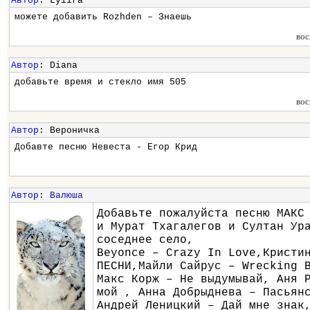
Автор
: Lyiira
можете добавить Rozhden – Знаешь
вос
Автор
: Diana
добавьте время и стекло имя 505
вос
Автор
: Вероничка
Добавте песню Невеста - Егор Крид
Автор
:
Валюша
Добавьте пожалуйста песню МАКС
и Мурат Тхагалегов и Султан Ур
соседнее село,
Beyonce – Crazy In Love,Кристи
ПЕСНИ,Майли Сайрус – Wrecking 
Макс Корж – Не выдумывай, Аня 
мой , Анна Добрыднева – Пасьян
Андрей Леницкий – Дай мне знак