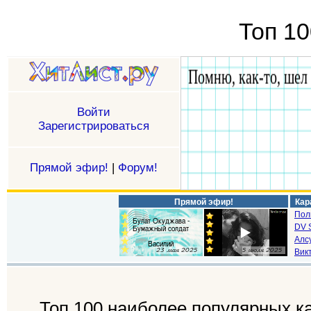
Топ 10
Войти
Зарегистрироваться
Прямой эфир!
|
Форум!
Прямой эфир!
Кар
Пол
DV S
Алс
Викт
Топ 100 наиболее популярных ка